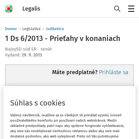
Legalis
Menu
Domov
Legislatíva
Judikatúra
1 Ds 6/2013 - Prieťahy v konaniach
Najvyšší súd SR - senát
Vydané
:
29. 9. 2013
Máte predplatné?
Prihláste sa
Súhlas s cookies
Ups, zatiaľ ste si prečítali len
začiatok...
Vážený návštevník, snažíme sa zo všetkých síl prinášať vysokú úroveň
používateľského komfortu pri používaní našich webstránok. Medzi
základné predpoklady patrí napr. aby správne fungovalo vyhľadávanie,
aby sme vás neobťažovali nevhodnou reklamou alebo aby sme mali
Celý odborný obsah z tejto oblasti je
dostatok podnetov, ako web vylepšovať. Preto od Vás potrebujeme