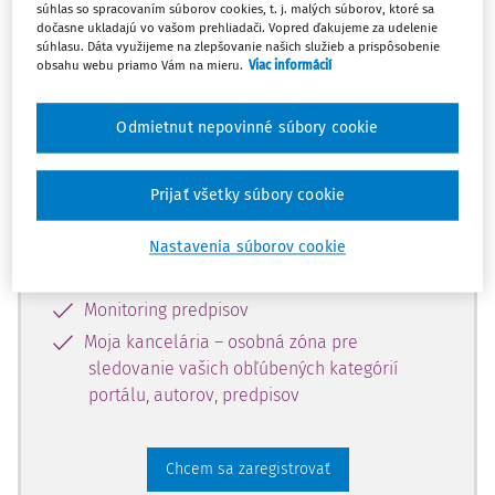
súhlas so spracovaním súborov cookies, t. j. malých súborov, ktoré sa
dostupný predplatiteľom portálu.
dočasne ukladajú vo vašom prehliadači. Vopred ďakujeme za udelenie
súhlasu. Dáta využijeme na zlepšovanie našich služieb a prispôsobenie
obsahu webu priamo Vám na mieru.
Viac informácií
Odomknite si prístup k odbornému
obsahu a získajte prístup na 10 dní
Odmietnut nepovinné súbory cookie
zdarma, stačí sa len zaregistrovať.
Prijať všetky súbory cookie
Vďaka registrácii získate prístup aj k
vybranému obsahu:
Nastavenia súborov cookie
Odborné články z časopisov
Monitoring predpisov
Moja kancelária – osobná zóna pre
sledovanie vašich obľúbených kategórií
portálu, autorov, predpisov
Chcem sa zaregistrovať