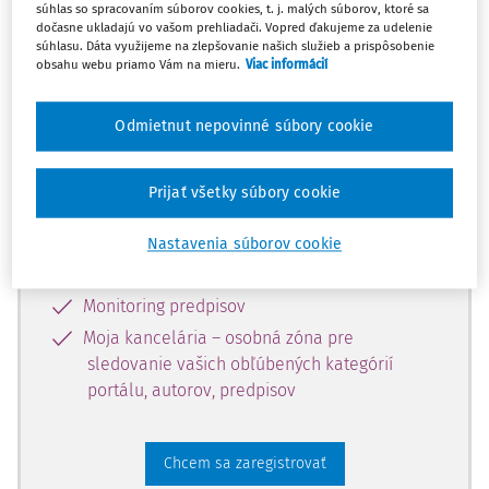
súhlas so spracovaním súborov cookies, t. j. malých súborov, ktoré sa
dostupný predplatiteľom portálu.
dočasne ukladajú vo vašom prehliadači. Vopred ďakujeme za udelenie
súhlasu. Dáta využijeme na zlepšovanie našich služieb a prispôsobenie
obsahu webu priamo Vám na mieru.
Viac informácií
Odomknite si prístup k odbornému
obsahu a získajte prístup na 10 dní
Odmietnut nepovinné súbory cookie
zdarma, stačí sa len zaregistrovať.
Prijať všetky súbory cookie
Vďaka registrácii získate prístup aj k
vybranému obsahu:
Nastavenia súborov cookie
Odborné články z časopisov
Monitoring predpisov
Moja kancelária – osobná zóna pre
sledovanie vašich obľúbených kategórií
portálu, autorov, predpisov
Chcem sa zaregistrovať