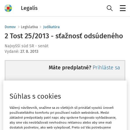
Legalis
Menu
Domov
Legislatíva
Judikatúra
2 Tost 25/2013 - sťažnosť odsúdeného
Najvyšší súd SR - senát
Vydané
:
27. 8. 2013
Máte predplatné?
Prihláste sa
Súhlas s cookies
Ups, zatiaľ ste si prečítali len
začiatok...
Vážený návštevník, snažíme sa zo všetkých síl prinášať vysokú úroveň
používateľského komfortu pri používaní našich webstránok. Medzi
základné predpoklady patrí napr. aby správne fungovalo vyhľadávanie,
aby sme vás neobťažovali nevhodnou reklamou alebo aby sme mali
Celý odborný obsah z tejto oblasti je
dostatok podnetov, ako web vylepšovať. Preto od Vás potrebujeme