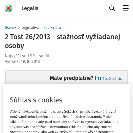
Legalis
Menu
Domov
Legislatíva
Judikatúra
2 Tost 26/2013 - sťažnosť vyžiadanej
osoby
Najvyšší súd SR - senát
Vydané
:
19. 8. 2013
Máte predplatné?
Prihláste sa
Súhlas s cookies
Ups, zatiaľ ste si prečítali len
Vážený návštevník, snažíme sa zo všetkých síl prinášať vysokú úroveň
používateľského komfortu pri používaní našich webstránok. Medzi
začiatok...
základné predpoklady patrí napr. aby správne fungovalo vyhľadávanie,
aby sme vás neobťažovali nevhodnou reklamou alebo aby sme mali
dostatok podnetov, ako web vylepšovať. Preto od Vás potrebujeme