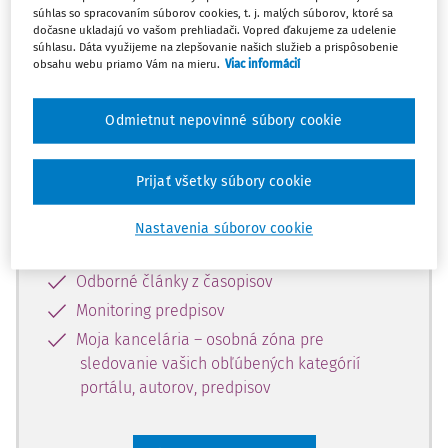
súhlas so spracovaním súborov cookies, t. j. malých súborov, ktoré sa
Celý odborný obsah z tejto oblasti je
dočasne ukladajú vo vašom prehliadači. Vopred ďakujeme za udelenie
súhlasu. Dáta využijeme na zlepšovanie našich služieb a prispôsobenie
dostupný predplatiteľom portálu.
obsahu webu priamo Vám na mieru.
Viac informácií
Odomknite si prístup k odbornému
Odmietnut nepovinné súbory cookie
obsahu a získajte prístup na 10 dní
zdarma, stačí sa len zaregistrovať.
Prijať všetky súbory cookie
Vďaka registrácii získate prístup aj k
Nastavenia súborov cookie
vybranému obsahu:
Odborné články z časopisov
Monitoring predpisov
Moja kancelária – osobná zóna pre
sledovanie vašich obľúbených kategórií
portálu, autorov, predpisov