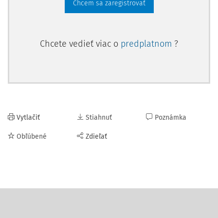
Chcem sa zaregistrovať
Chcete vedieť viac o
predplatnom
?
Vytlačiť
Stiahnuť
Poznámka
Obľúbené
Zdieľať