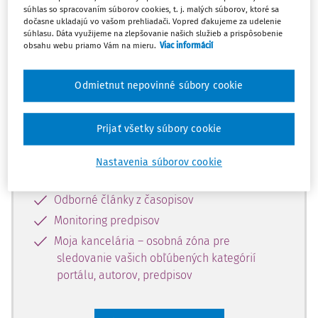
súhlas so spracovaním súborov cookies, t. j. malých súborov, ktoré sa
Celý odborný obsah z tejto oblasti je
dočasne ukladajú vo vašom prehliadači. Vopred ďakujeme za udelenie
súhlasu. Dáta využijeme na zlepšovanie našich služieb a prispôsobenie
dostupný predplatiteľom portálu.
obsahu webu priamo Vám na mieru.
Viac informácií
Odomknite si prístup k odbornému
Odmietnut nepovinné súbory cookie
obsahu a získajte prístup na 10 dní
zdarma, stačí sa len zaregistrovať.
Prijať všetky súbory cookie
Vďaka registrácii získate prístup aj k
Nastavenia súborov cookie
vybranému obsahu:
Odborné články z časopisov
Monitoring predpisov
Moja kancelária – osobná zóna pre
sledovanie vašich obľúbených kategórií
portálu, autorov, predpisov