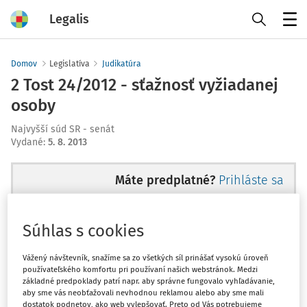
Legalis
Menu
Domov
Legislatíva
Judikatúra
2 Tost 24/2012 - sťažnosť vyžiadanej
osoby
Najvyšší súd SR - senát
Vydané
:
5. 8. 2013
Máte predplatné?
Prihláste sa
Súhlas s cookies
Ups, zatiaľ ste si prečítali len
Vážený návštevník, snažíme sa zo všetkých síl prinášať vysokú úroveň
používateľského komfortu pri používaní našich webstránok. Medzi
začiatok...
základné predpoklady patrí napr. aby správne fungovalo vyhľadávanie,
aby sme vás neobťažovali nevhodnou reklamou alebo aby sme mali
dostatok podnetov, ako web vylepšovať. Preto od Vás potrebujeme