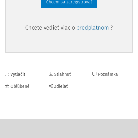
Chcem sa zaregistrovať
Chcete vedieť viac o
predplatnom
?
Vytlačiť
Stiahnuť
Poznámka
Obľúbené
Zdieľať