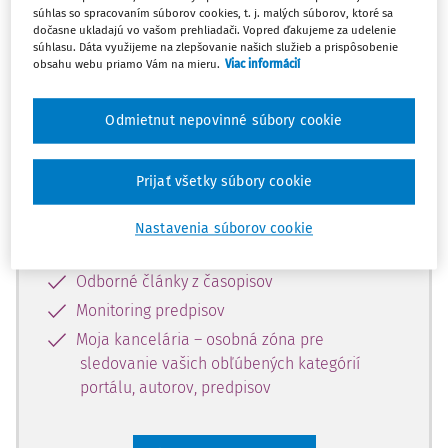
súhlas so spracovaním súborov cookies, t. j. malých súborov, ktoré sa
Celý odborný obsah z tejto oblasti je
dočasne ukladajú vo vašom prehliadači. Vopred ďakujeme za udelenie
súhlasu. Dáta využijeme na zlepšovanie našich služieb a prispôsobenie
dostupný predplatiteľom portálu.
obsahu webu priamo Vám na mieru.
Viac informácií
Odomknite si prístup k odbornému
Odmietnut nepovinné súbory cookie
obsahu a získajte prístup na 10 dní
zdarma, stačí sa len zaregistrovať.
Prijať všetky súbory cookie
Vďaka registrácii získate prístup aj k
Nastavenia súborov cookie
vybranému obsahu:
Odborné články z časopisov
Monitoring predpisov
Moja kancelária – osobná zóna pre
sledovanie vašich obľúbených kategórií
portálu, autorov, predpisov