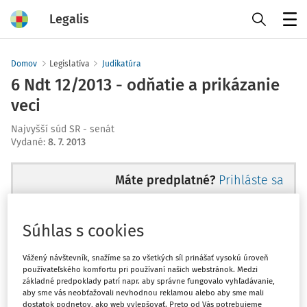
Legalis
Menu
Domov
Legislatíva
Judikatúra
6 Ndt 12/2013 - odňatie a prikázanie
veci
Najvyšší súd SR - senát
Vydané
:
8. 7. 2013
Máte predplatné?
Prihláste sa
Súhlas s cookies
Ups, zatiaľ ste si prečítali len
Vážený návštevník, snažíme sa zo všetkých síl prinášať vysokú úroveň
používateľského komfortu pri používaní našich webstránok. Medzi
začiatok...
základné predpoklady patrí napr. aby správne fungovalo vyhľadávanie,
aby sme vás neobťažovali nevhodnou reklamou alebo aby sme mali
dostatok podnetov, ako web vylepšovať. Preto od Vás potrebujeme