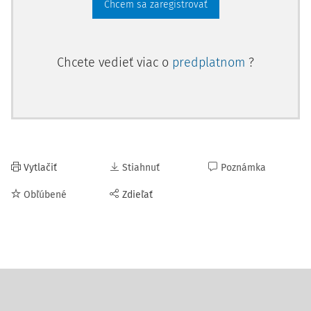
Chcem sa zaregistrovať
Chcete vedieť viac o
predplatnom
?
Vytlačiť
Stiahnuť
Poznámka
Obľúbené
Zdieľať