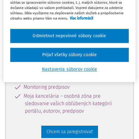
súhlas so spracovaním súborov cookies, t. j. malých súborov, ktoré sa
dostupný predplatiteľom portálu.
dočasne ukladajú vo vašom prehliadači. Vopred ďakujeme za udelenie
súhlasu. Dáta využijeme na zlepšovanie našich služieb a prispôsobenie
obsahu webu priamo Vám na mieru.
Viac informácií
Odomknite si prístup k odbornému
obsahu a získajte prístup na 10 dní
Odmietnut nepovinné súbory cookie
zdarma, stačí sa len zaregistrovať.
Prijať všetky súbory cookie
Vďaka registrácii získate prístup aj k
vybranému obsahu:
Nastavenia súborov cookie
Odborné články z časopisov
Monitoring predpisov
Moja kancelária – osobná zóna pre
sledovanie vašich obľúbených kategórií
portálu, autorov, predpisov
Chcem sa zaregistrovať