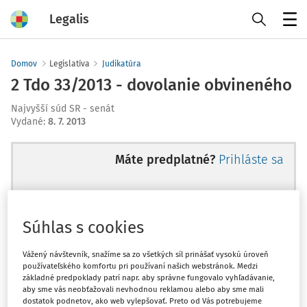
Legalis
Menu
Domov
Legislatíva
Judikatúra
2 Tdo 33/2013 - dovolanie obvineného
Najvyšší súd SR - senát
Vydané
:
8. 7. 2013
Máte predplatné?
Prihláste sa
Súhlas s cookies
Ups, zatiaľ ste si prečítali len
začiatok...
Vážený návštevník, snažíme sa zo všetkých síl prinášať vysokú úroveň
používateľského komfortu pri používaní našich webstránok. Medzi
základné predpoklady patrí napr. aby správne fungovalo vyhľadávanie,
aby sme vás neobťažovali nevhodnou reklamou alebo aby sme mali
Celý odborný obsah z tejto oblasti je
dostatok podnetov, ako web vylepšovať. Preto od Vás potrebujeme