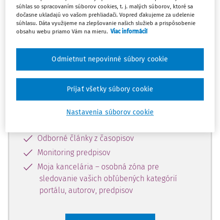
súhlas so spracovaním súborov cookies, t. j. malých súborov, ktoré sa
Celý odborný obsah z tejto oblasti je
dočasne ukladajú vo vašom prehliadači. Vopred ďakujeme za udelenie
súhlasu. Dáta využijeme na zlepšovanie našich služieb a prispôsobenie
dostupný predplatiteľom portálu.
obsahu webu priamo Vám na mieru.
Viac informácií
Odomknite si prístup k odbornému
Odmietnut nepovinné súbory cookie
obsahu a získajte prístup na 10 dní
zdarma, stačí sa len zaregistrovať.
Prijať všetky súbory cookie
Vďaka registrácii získate prístup aj k
Nastavenia súborov cookie
vybranému obsahu:
Odborné články z časopisov
Monitoring predpisov
Moja kancelária – osobná zóna pre
sledovanie vašich obľúbených kategórií
portálu, autorov, predpisov