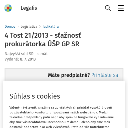
Legalis
Menu
Domov
Legislatíva
Judikatúra
4 Tost 21/2013 - sťažnosť
prokurátorka ÚŠP GP SR
Najvyšší súd SR - senát
Vydané
:
8. 7. 2013
Máte predplatné?
Prihláste sa
Súhlas s cookies
Ups, zatiaľ ste si prečítali len
Vážený návštevník, snažíme sa zo všetkých síl prinášať vysokú úroveň
používateľského komfortu pri používaní našich webstránok. Medzi
začiatok...
základné predpoklady patrí napr. aby správne fungovalo vyhľadávanie,
aby sme vás neobťažovali nevhodnou reklamou alebo aby sme mali
dostatok podnetov, ako web vylepšovať. Preto od Vás potrebujeme