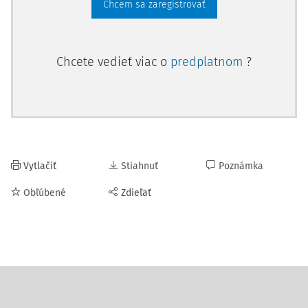
Chcem sa zaregistrovať
Chcete vedieť viac o
predplatnom
?
Vytlačiť
Stiahnuť
Poznámka
Obľúbené
Zdieľať