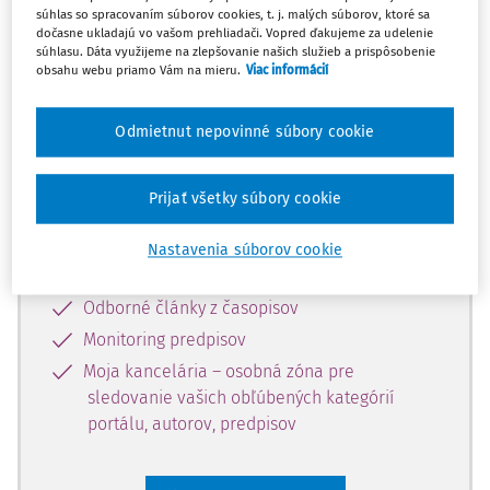
súhlas so spracovaním súborov cookies, t. j. malých súborov, ktoré sa
Celý odborný obsah z tejto oblasti je
dočasne ukladajú vo vašom prehliadači. Vopred ďakujeme za udelenie
súhlasu. Dáta využijeme na zlepšovanie našich služieb a prispôsobenie
dostupný predplatiteľom portálu.
obsahu webu priamo Vám na mieru.
Viac informácií
Odomknite si prístup k odbornému
Odmietnut nepovinné súbory cookie
obsahu a získajte prístup na 10 dní
zdarma, stačí sa len zaregistrovať.
Prijať všetky súbory cookie
Vďaka registrácii získate prístup aj k
Nastavenia súborov cookie
vybranému obsahu:
Odborné články z časopisov
Monitoring predpisov
Moja kancelária – osobná zóna pre
sledovanie vašich obľúbených kategórií
portálu, autorov, predpisov