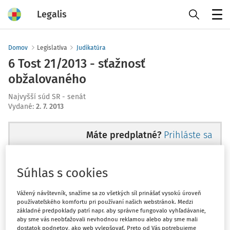
Legalis
Menu
Domov
Legislatíva
Judikatúra
6 Tost 21/2013 - sťažnosť
obžalovaného
Najvyšší súd SR - senát
Vydané
:
2. 7. 2013
Máte predplatné?
Prihláste sa
Súhlas s cookies
Ups, zatiaľ ste si prečítali len
Vážený návštevník, snažíme sa zo všetkých síl prinášať vysokú úroveň
používateľského komfortu pri používaní našich webstránok. Medzi
začiatok...
základné predpoklady patrí napr. aby správne fungovalo vyhľadávanie,
aby sme vás neobťažovali nevhodnou reklamou alebo aby sme mali
dostatok podnetov, ako web vylepšovať. Preto od Vás potrebujeme