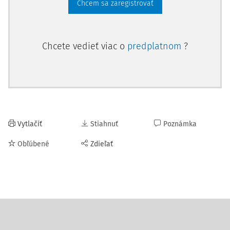
Chcem sa zaregistrovať
Chcete vedieť viac o
predplatnom
?
Vytlačiť
Stiahnuť
Poznámka
Obľúbené
Zdieľať