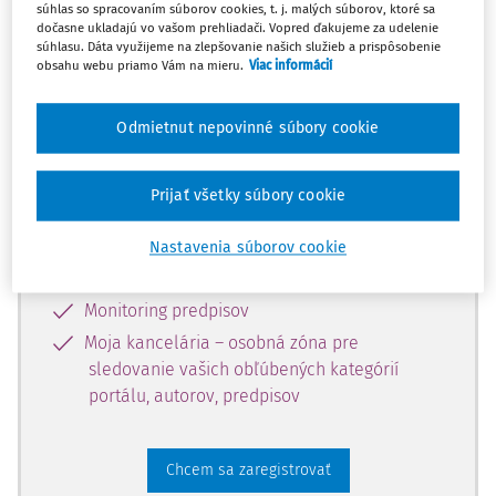
súhlas so spracovaním súborov cookies, t. j. malých súborov, ktoré sa
dostupný predplatiteľom portálu.
dočasne ukladajú vo vašom prehliadači. Vopred ďakujeme za udelenie
súhlasu. Dáta využijeme na zlepšovanie našich služieb a prispôsobenie
obsahu webu priamo Vám na mieru.
Viac informácií
Odomknite si prístup k odbornému
obsahu a získajte prístup na 10 dní
Odmietnut nepovinné súbory cookie
zdarma, stačí sa len zaregistrovať.
Prijať všetky súbory cookie
Vďaka registrácii získate prístup aj k
vybranému obsahu:
Nastavenia súborov cookie
Odborné články z časopisov
Monitoring predpisov
Moja kancelária – osobná zóna pre
sledovanie vašich obľúbených kategórií
portálu, autorov, predpisov
Chcem sa zaregistrovať