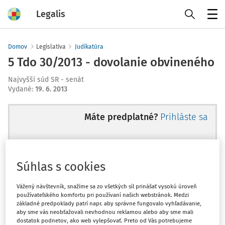
Legalis
Menu
Domov
Legislatíva
Judikatúra
5 Tdo 30/2013 - dovolanie obvineného
Najvyšší súd SR - senát
Vydané
:
19. 6. 2013
Máte predplatné?
Prihláste sa
Súhlas s cookies
Ups, zatiaľ ste si prečítali len
začiatok...
Vážený návštevník, snažíme sa zo všetkých síl prinášať vysokú úroveň
používateľského komfortu pri používaní našich webstránok. Medzi
základné predpoklady patrí napr. aby správne fungovalo vyhľadávanie,
aby sme vás neobťažovali nevhodnou reklamou alebo aby sme mali
Celý odborný obsah z tejto oblasti je
dostatok podnetov, ako web vylepšovať. Preto od Vás potrebujeme