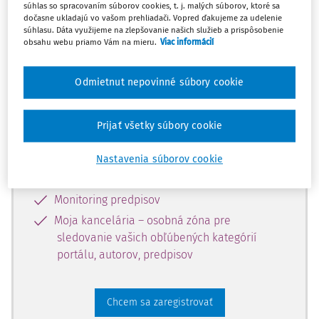
súhlas so spracovaním súborov cookies, t. j. malých súborov, ktoré sa
dostupný predplatiteľom portálu.
dočasne ukladajú vo vašom prehliadači. Vopred ďakujeme za udelenie
súhlasu. Dáta využijeme na zlepšovanie našich služieb a prispôsobenie
obsahu webu priamo Vám na mieru.
Viac informácií
Odomknite si prístup k odbornému
obsahu a získajte prístup na 10 dní
Odmietnut nepovinné súbory cookie
zdarma, stačí sa len zaregistrovať.
Prijať všetky súbory cookie
Vďaka registrácii získate prístup aj k
vybranému obsahu:
Nastavenia súborov cookie
Odborné články z časopisov
Monitoring predpisov
Moja kancelária – osobná zóna pre
sledovanie vašich obľúbených kategórií
portálu, autorov, predpisov
Chcem sa zaregistrovať