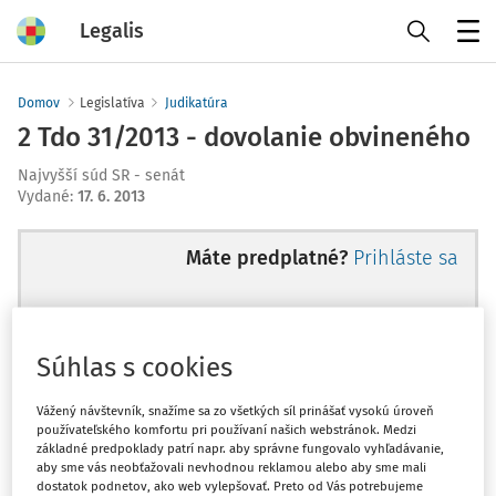
Legalis
Menu
Domov
Legislatíva
Judikatúra
2 Tdo 31/2013 - dovolanie obvineného
Najvyšší súd SR - senát
Vydané
:
17. 6. 2013
Máte predplatné?
Prihláste sa
Súhlas s cookies
Ups, zatiaľ ste si prečítali len
začiatok...
Vážený návštevník, snažíme sa zo všetkých síl prinášať vysokú úroveň
používateľského komfortu pri používaní našich webstránok. Medzi
základné predpoklady patrí napr. aby správne fungovalo vyhľadávanie,
aby sme vás neobťažovali nevhodnou reklamou alebo aby sme mali
Celý odborný obsah z tejto oblasti je
dostatok podnetov, ako web vylepšovať. Preto od Vás potrebujeme