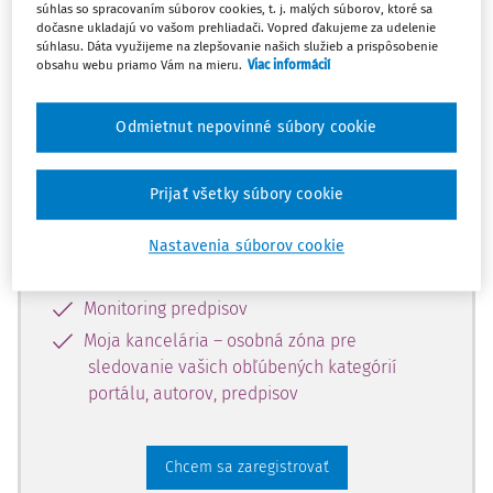
súhlas so spracovaním súborov cookies, t. j. malých súborov, ktoré sa
dostupný predplatiteľom portálu.
dočasne ukladajú vo vašom prehliadači. Vopred ďakujeme za udelenie
súhlasu. Dáta využijeme na zlepšovanie našich služieb a prispôsobenie
obsahu webu priamo Vám na mieru.
Viac informácií
Odomknite si prístup k odbornému
obsahu a získajte prístup na 10 dní
Odmietnut nepovinné súbory cookie
zdarma, stačí sa len zaregistrovať.
Prijať všetky súbory cookie
Vďaka registrácii získate prístup aj k
vybranému obsahu:
Nastavenia súborov cookie
Odborné články z časopisov
Monitoring predpisov
Moja kancelária – osobná zóna pre
sledovanie vašich obľúbených kategórií
portálu, autorov, predpisov
Chcem sa zaregistrovať