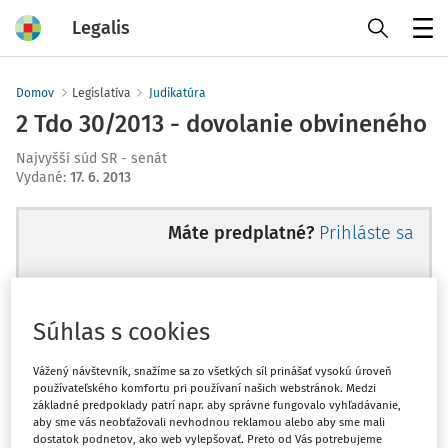
Legalis
Menu
Domov
Legislatíva
Judikatúra
2 Tdo 30/2013 - dovolanie obvineného
Najvyšší súd SR - senát
Vydané
:
17. 6. 2013
Máte predplatné?
Prihláste sa
Súhlas s cookies
Ups, zatiaľ ste si prečítali len
začiatok...
Vážený návštevník, snažíme sa zo všetkých síl prinášať vysokú úroveň
používateľského komfortu pri používaní našich webstránok. Medzi
základné predpoklady patrí napr. aby správne fungovalo vyhľadávanie,
aby sme vás neobťažovali nevhodnou reklamou alebo aby sme mali
Celý odborný obsah z tejto oblasti je
dostatok podnetov, ako web vylepšovať. Preto od Vás potrebujeme