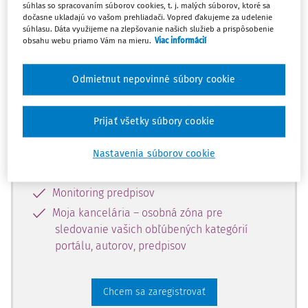
súhlas so spracovaním súborov cookies, t. j. malých súborov, ktoré sa
dostupný predplatiteľom portálu.
dočasne ukladajú vo vašom prehliadači. Vopred ďakujeme za udelenie
súhlasu. Dáta využijeme na zlepšovanie našich služieb a prispôsobenie
obsahu webu priamo Vám na mieru.
Viac informácií
Odomknite si prístup k odbornému
obsahu a získajte prístup na 10 dní
Odmietnut nepovinné súbory cookie
zdarma, stačí sa len zaregistrovať.
Prijať všetky súbory cookie
Vďaka registrácii získate prístup aj k
vybranému obsahu:
Nastavenia súborov cookie
Odborné články z časopisov
Monitoring predpisov
Moja kancelária – osobná zóna pre
sledovanie vašich obľúbených kategórií
portálu, autorov, predpisov
Chcem sa zaregistrovať