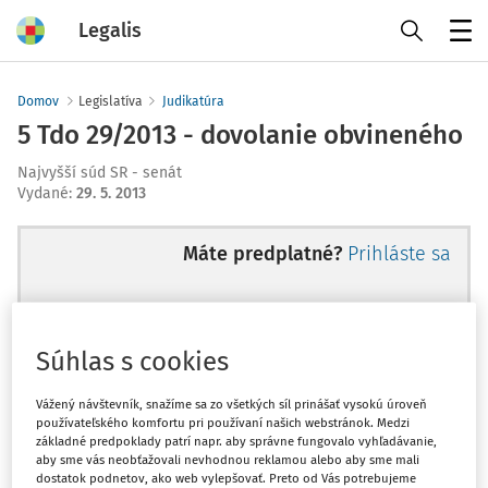
Legalis
Menu
Domov
Legislatíva
Judikatúra
5 Tdo 29/2013 - dovolanie obvineného
Najvyšší súd SR - senát
Vydané
:
29. 5. 2013
Máte predplatné?
Prihláste sa
Súhlas s cookies
Ups, zatiaľ ste si prečítali len
začiatok...
Vážený návštevník, snažíme sa zo všetkých síl prinášať vysokú úroveň
používateľského komfortu pri používaní našich webstránok. Medzi
základné predpoklady patrí napr. aby správne fungovalo vyhľadávanie,
aby sme vás neobťažovali nevhodnou reklamou alebo aby sme mali
Celý odborný obsah z tejto oblasti je
dostatok podnetov, ako web vylepšovať. Preto od Vás potrebujeme