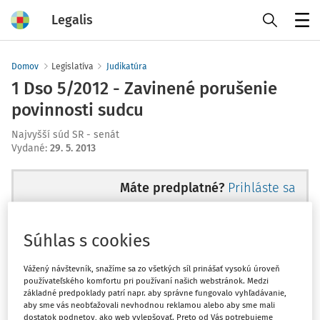
Legalis
Menu
Domov
Legislatíva
Judikatúra
1 Dso 5/2012 - Zavinené porušenie
povinnosti sudcu
Najvyšší súd SR - senát
Vydané
:
29. 5. 2013
Máte predplatné?
Prihláste sa
Súhlas s cookies
Ups, zatiaľ ste si prečítali len
Vážený návštevník, snažíme sa zo všetkých síl prinášať vysokú úroveň
používateľského komfortu pri používaní našich webstránok. Medzi
začiatok...
základné predpoklady patrí napr. aby správne fungovalo vyhľadávanie,
aby sme vás neobťažovali nevhodnou reklamou alebo aby sme mali
dostatok podnetov, ako web vylepšovať. Preto od Vás potrebujeme