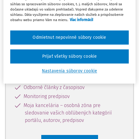
súhlas so spracovaním súborov cookies, t. j. malých súborov, ktoré sa
Celý odborný obsah z tejto oblasti je
dočasne ukladajú vo vašom prehliadači. Vopred ďakujeme za udelenie
súhlasu. Dáta využijeme na zlepšovanie našich služieb a prispôsobenie
dostupný predplatiteľom portálu.
obsahu webu priamo Vám na mieru.
Viac informácií
Odomknite si prístup k odbornému
Odmietnut nepovinné súbory cookie
obsahu a získajte prístup na 10 dní
zdarma, stačí sa len zaregistrovať.
Prijať všetky súbory cookie
Vďaka registrácii získate prístup aj k
Nastavenia súborov cookie
vybranému obsahu:
Odborné články z časopisov
Monitoring predpisov
Moja kancelária – osobná zóna pre
sledovanie vašich obľúbených kategórií
portálu, autorov, predpisov