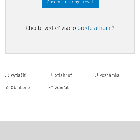
Chcem sa zaregistrovať
Chcete vedieť viac o
predplatnom
?
Vytlačiť
Stiahnuť
Poznámka
Obľúbené
Zdieľať