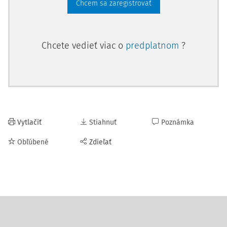
Chcem sa zaregistrovať
Chcete vedieť viac o
predplatnom
?
Vytlačiť
Stiahnuť
Poznámka
Obľúbené
Zdieľať