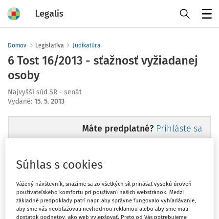
Legalis
Menu
Domov
Legislatíva
Judikatúra
6 Tost 16/2013 - sťažnosť vyžiadanej
osoby
Najvyšší súd SR - senát
Vydané
:
15. 5. 2013
Máte predplatné?
Prihláste sa
Súhlas s cookies
Ups, zatiaľ ste si prečítali len
Vážený návštevník, snažíme sa zo všetkých síl prinášať vysokú úroveň
používateľského komfortu pri používaní našich webstránok. Medzi
začiatok...
základné predpoklady patrí napr. aby správne fungovalo vyhľadávanie,
aby sme vás neobťažovali nevhodnou reklamou alebo aby sme mali
dostatok podnetov, ako web vylepšovať. Preto od Vás potrebujeme