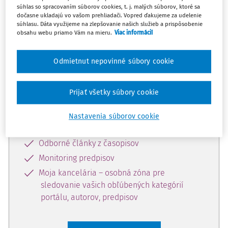
súhlas so spracovaním súborov cookies, t. j. malých súborov, ktoré sa
Celý odborný obsah z tejto oblasti je
dočasne ukladajú vo vašom prehliadači. Vopred ďakujeme za udelenie
súhlasu. Dáta využijeme na zlepšovanie našich služieb a prispôsobenie
dostupný predplatiteľom portálu.
obsahu webu priamo Vám na mieru.
Viac informácií
Odomknite si prístup k odbornému
Odmietnut nepovinné súbory cookie
obsahu a získajte prístup na 10 dní
zdarma, stačí sa len zaregistrovať.
Prijať všetky súbory cookie
Vďaka registrácii získate prístup aj k
Nastavenia súborov cookie
vybranému obsahu:
Odborné články z časopisov
Monitoring predpisov
Moja kancelária – osobná zóna pre
sledovanie vašich obľúbených kategórií
portálu, autorov, predpisov