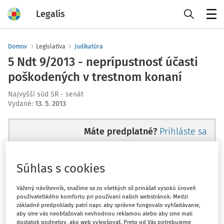
Legalis
Menu
Domov
Legislatíva
Judikatúra
5 Ndt 9/2013 - neprípustnosť účasti
poškodených v trestnom konaní
Najvyšší súd SR - senát
Vydané
:
13. 5. 2013
Máte predplatné?
Prihláste sa
Súhlas s cookies
Ups, zatiaľ ste si prečítali len
Vážený návštevník, snažíme sa zo všetkých síl prinášať vysokú úroveň
používateľského komfortu pri používaní našich webstránok. Medzi
začiatok...
základné predpoklady patrí napr. aby správne fungovalo vyhľadávanie,
aby sme vás neobťažovali nevhodnou reklamou alebo aby sme mali
dostatok podnetov, ako web vylepšovať. Preto od Vás potrebujeme