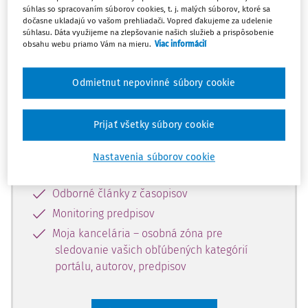
súhlas so spracovaním súborov cookies, t. j. malých súborov, ktoré sa
Celý odborný obsah z tejto oblasti je
dočasne ukladajú vo vašom prehliadači. Vopred ďakujeme za udelenie
súhlasu. Dáta využijeme na zlepšovanie našich služieb a prispôsobenie
dostupný predplatiteľom portálu.
obsahu webu priamo Vám na mieru.
Viac informácií
Odomknite si prístup k odbornému
Odmietnut nepovinné súbory cookie
obsahu a získajte prístup na 10 dní
zdarma, stačí sa len zaregistrovať.
Prijať všetky súbory cookie
Vďaka registrácii získate prístup aj k
Nastavenia súborov cookie
vybranému obsahu:
Odborné články z časopisov
Monitoring predpisov
Moja kancelária – osobná zóna pre
sledovanie vašich obľúbených kategórií
portálu, autorov, predpisov