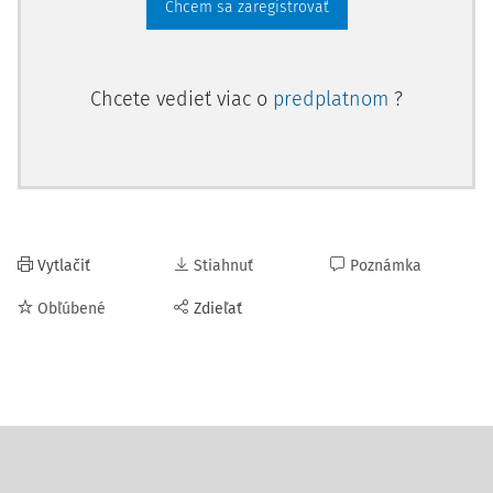
Chcem sa zaregistrovať
Chcete vedieť viac o
predplatnom
?
Vytlačiť
Stiahnuť
Poznámka
Obľúbené
Zdieľať