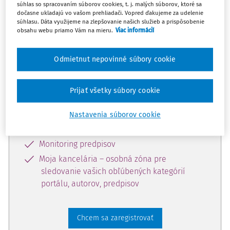
súhlas so spracovaním súborov cookies, t. j. malých súborov, ktoré sa
dostupný predplatiteľom portálu.
dočasne ukladajú vo vašom prehliadači. Vopred ďakujeme za udelenie
súhlasu. Dáta využijeme na zlepšovanie našich služieb a prispôsobenie
obsahu webu priamo Vám na mieru.
Viac informácií
Odomknite si prístup k odbornému
obsahu a získajte prístup na 10 dní
Odmietnut nepovinné súbory cookie
zdarma, stačí sa len zaregistrovať.
Prijať všetky súbory cookie
Vďaka registrácii získate prístup aj k
vybranému obsahu:
Nastavenia súborov cookie
Odborné články z časopisov
Monitoring predpisov
Moja kancelária – osobná zóna pre
sledovanie vašich obľúbených kategórií
portálu, autorov, predpisov
Chcem sa zaregistrovať