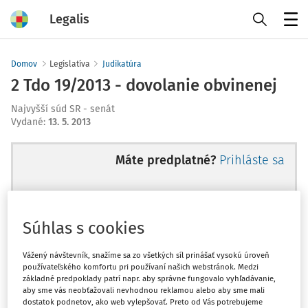
Legalis
Menu
Domov
Legislatíva
Judikatúra
2 Tdo 19/2013 - dovolanie obvinenej
Najvyšší súd SR - senát
Vydané
:
13. 5. 2013
Máte predplatné?
Prihláste sa
Súhlas s cookies
Ups, zatiaľ ste si prečítali len
začiatok...
Vážený návštevník, snažíme sa zo všetkých síl prinášať vysokú úroveň
používateľského komfortu pri používaní našich webstránok. Medzi
základné predpoklady patrí napr. aby správne fungovalo vyhľadávanie,
aby sme vás neobťažovali nevhodnou reklamou alebo aby sme mali
Celý odborný obsah z tejto oblasti je
dostatok podnetov, ako web vylepšovať. Preto od Vás potrebujeme