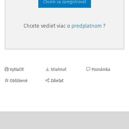
Chcem sa zaregistrovať
Chcete vedieť viac o
predplatnom
?
Vytlačiť
Stiahnuť
Poznámka
Obľúbené
Zdieľať