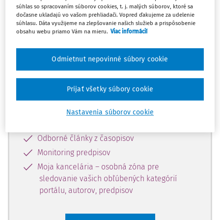
súhlas so spracovaním súborov cookies, t. j. malých súborov, ktoré sa
Celý odborný obsah z tejto oblasti je
dočasne ukladajú vo vašom prehliadači. Vopred ďakujeme za udelenie
súhlasu. Dáta využijeme na zlepšovanie našich služieb a prispôsobenie
dostupný predplatiteľom portálu.
obsahu webu priamo Vám na mieru.
Viac informácií
Odomknite si prístup k odbornému
Odmietnut nepovinné súbory cookie
obsahu a získajte prístup na 10 dní
zdarma, stačí sa len zaregistrovať.
Prijať všetky súbory cookie
Vďaka registrácii získate prístup aj k
Nastavenia súborov cookie
vybranému obsahu:
Odborné články z časopisov
Monitoring predpisov
Moja kancelária – osobná zóna pre
sledovanie vašich obľúbených kategórií
portálu, autorov, predpisov