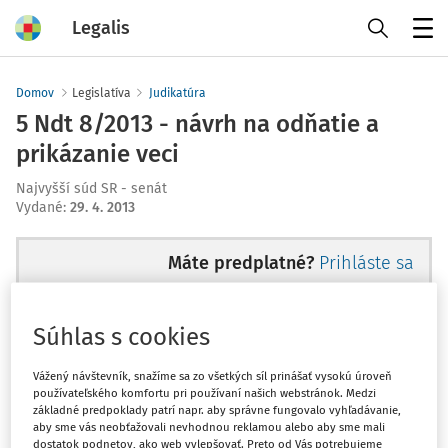
Legalis
Menu
Domov
Legislatíva
Judikatúra
5 Ndt 8/2013 - návrh na odňatie a
prikázanie veci
Najvyšší súd SR - senát
Vydané
:
29. 4. 2013
Máte predplatné?
Prihláste sa
Súhlas s cookies
Ups, zatiaľ ste si prečítali len
Vážený návštevník, snažíme sa zo všetkých síl prinášať vysokú úroveň
používateľského komfortu pri používaní našich webstránok. Medzi
začiatok...
základné predpoklady patrí napr. aby správne fungovalo vyhľadávanie,
aby sme vás neobťažovali nevhodnou reklamou alebo aby sme mali
dostatok podnetov, ako web vylepšovať. Preto od Vás potrebujeme