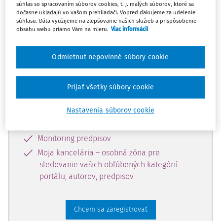
súhlas so spracovaním súborov cookies, t. j. malých súborov, ktoré sa
dostupný predplatiteľom portálu.
dočasne ukladajú vo vašom prehliadači. Vopred ďakujeme za udelenie
súhlasu. Dáta využijeme na zlepšovanie našich služieb a prispôsobenie
obsahu webu priamo Vám na mieru.
Viac informácií
Odomknite si prístup k odbornému
obsahu a získajte prístup na 10 dní
Odmietnut nepovinné súbory cookie
zdarma, stačí sa len zaregistrovať.
Prijať všetky súbory cookie
Vďaka registrácii získate prístup aj k
vybranému obsahu:
Nastavenia súborov cookie
Odborné články z časopisov
Monitoring predpisov
Moja kancelária – osobná zóna pre
sledovanie vašich obľúbených kategórií
portálu, autorov, predpisov
Chcem sa zaregistrovať