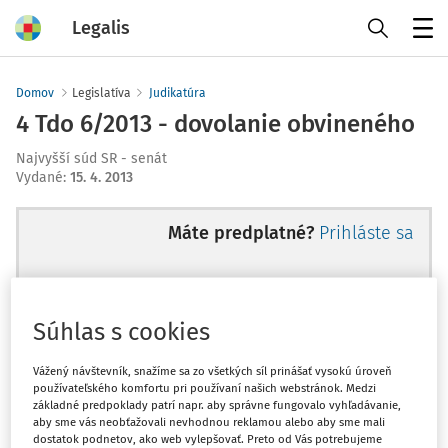
Legalis
Menu
Domov
Legislatíva
Judikatúra
4 Tdo 6/2013 - dovolanie obvineného
Najvyšší súd SR - senát
Vydané
:
15. 4. 2013
Máte predplatné?
Prihláste sa
Súhlas s cookies
Ups, zatiaľ ste si prečítali len
začiatok...
Vážený návštevník, snažíme sa zo všetkých síl prinášať vysokú úroveň
používateľského komfortu pri používaní našich webstránok. Medzi
základné predpoklady patrí napr. aby správne fungovalo vyhľadávanie,
aby sme vás neobťažovali nevhodnou reklamou alebo aby sme mali
Celý odborný obsah z tejto oblasti je
dostatok podnetov, ako web vylepšovať. Preto od Vás potrebujeme