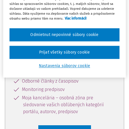
súhlas so spracovaním súborov cookies, t. j. malých súborov, ktoré sa
Celý odborný obsah z tejto oblasti je
dočasne ukladajú vo vašom prehliadači. Vopred ďakujeme za udelenie
súhlasu. Dáta využijeme na zlepšovanie našich služieb a prispôsobenie
dostupný predplatiteľom portálu.
obsahu webu priamo Vám na mieru.
Viac informácií
Odomknite si prístup k odbornému
Odmietnut nepovinné súbory cookie
obsahu a získajte prístup na 10 dní
zdarma, stačí sa len zaregistrovať.
Prijať všetky súbory cookie
Vďaka registrácii získate prístup aj k
Nastavenia súborov cookie
vybranému obsahu:
Odborné články z časopisov
Monitoring predpisov
Moja kancelária – osobná zóna pre
sledovanie vašich obľúbených kategórií
portálu, autorov, predpisov