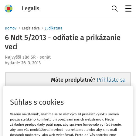
Legalis
Menu
Domov
Legislatíva
Judikatúra
6 Ndt 5/2013 - odňatie a prikázanie
veci
Najvyšší súd SR - senát
Vydané
:
26. 3. 2013
Máte predplatné?
Prihláste sa
Súhlas s cookies
Ups, zatiaľ ste si prečítali len
Vážený návštevník, snažíme sa zo všetkých síl prinášať vysokú úroveň
používateľského komfortu pri používaní našich webstránok. Medzi
začiatok...
základné predpoklady patrí napr. aby správne fungovalo vyhľadávanie,
aby sme vás neobťažovali nevhodnou reklamou alebo aby sme mali
dostatok podnetov, ako web vylepšovať. Preto od Vás potrebujeme