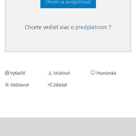
Chcem sa zaregistrovať
Chcete vedieť viac o
predplatnom
?
Vytlačiť
Stiahnuť
Poznámka
Obľúbené
Zdieľať