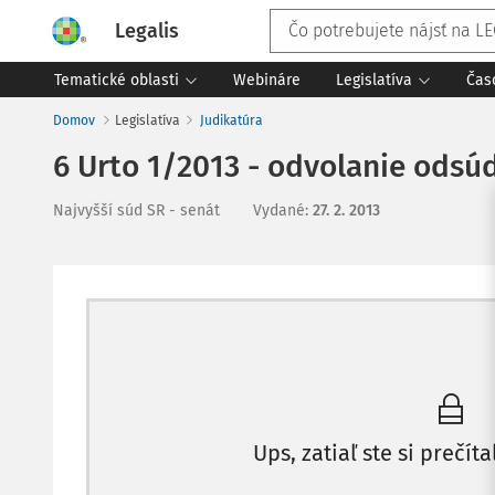
Legalis
Tematické oblasti
Webináre
Legislatíva
Čas
Domov
Legislatíva
Judikatúra
6 Urto 1/2013 - odvolanie ods
Najvyšší súd SR - senát
Vydané
:
27. 2. 2013
Ups, zatiaľ ste si prečíta