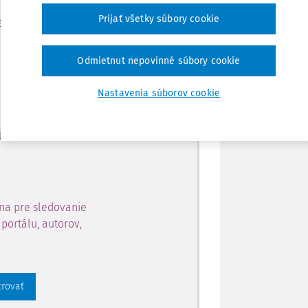
Zdieľať
Prijať všetky súbory cookie
je dostupný predplatiteľom
Poznámka
Odmietnut nepovinné súbory cookie
ahu a získajte prístup na 10
Nastavenia súborov cookie
 zaregistrovať.
 aj k vybranému obsahu:
na pre sledovanie
portálu, autorov,
trovať