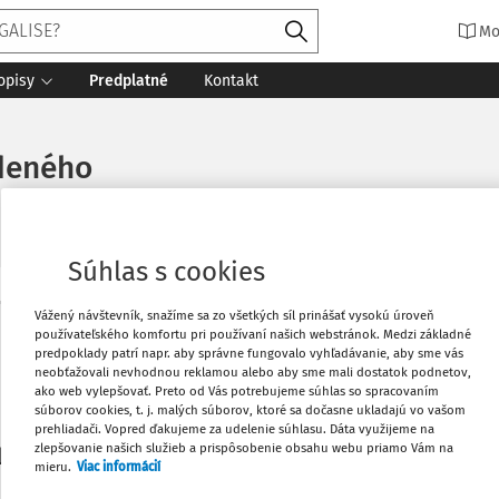
Mo
opisy
Predplatné
Kontakt
údeného
Súhlas s cookies
Vytlačiť
Vážený návštevník, snažíme sa zo všetkých síl prinášať vysokú úroveň
Máte predplatné?
Prihláste sa
používateľského komfortu pri používaní našich webstránok. Medzi základné
predpoklady patrí napr. aby správne fungovalo vyhľadávanie, aby sme vás
neobťažovali nevhodnou reklamou alebo aby sme mali dostatok podnetov,
Obľúbené
ako web vylepšovať. Preto od Vás potrebujeme súhlas so spracovaním
súborov cookies, t. j. malých súborov, ktoré sa dočasne ukladajú vo vašom
prehliadači. Vopred ďakujeme za udelenie súhlasu. Dáta využijeme na
Stiahnuť
zlepšovanie našich služieb a prispôsobenie obsahu webu priamo Vám na
li len začiatok...
mieru.
Viac informácií