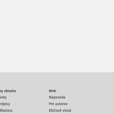
py obsahu
Web
ánky
Nápoveda
edpisy
Pre autorov
dikatúra
Kľúčové slová