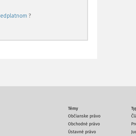
redplatnom
?
Témy
Ty
Občianske právo
Čl
Obchodné právo
Pr
Ústavné právo
Ju