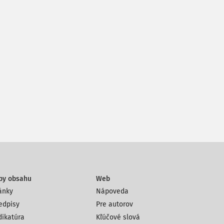
py obsahu
Web
ánky
Nápoveda
edpisy
Pre autorov
dikatúra
Kľúčové slová