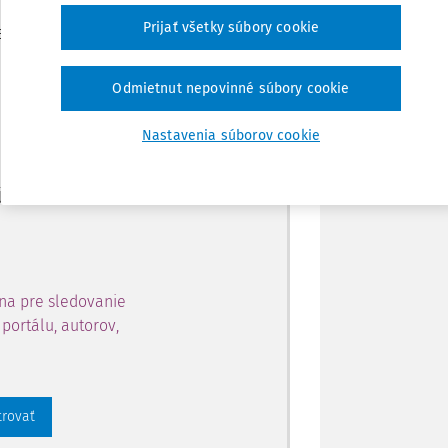
Zdieľať
Prijať všetky súbory cookie
je dostupný predplatiteľom
Poznámka
Odmietnut nepovinné súbory cookie
ahu a získajte prístup na 10
Nastavenia súborov cookie
 zaregistrovať.
 aj k vybranému obsahu:
na pre sledovanie
portálu, autorov,
trovať