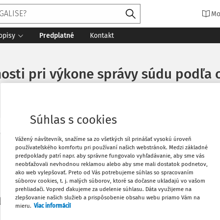
Mo
opisy
Predplatné
Kontakt
nosti pri výkone správy súdu podľa
Súhlas s cookies
Vytlačiť
Vážený návštevník, snažíme sa zo všetkých síl prinášať vysokú úroveň
Máte predplatné?
Prihláste sa
používateľského komfortu pri používaní našich webstránok. Medzi základné
predpoklady patrí napr. aby správne fungovalo vyhľadávanie, aby sme vás
neobťažovali nevhodnou reklamou alebo aby sme mali dostatok podnetov,
Obľúbené
ako web vylepšovať. Preto od Vás potrebujeme súhlas so spracovaním
súborov cookies, t. j. malých súborov, ktoré sa dočasne ukladajú vo vašom
prehliadači. Vopred ďakujeme za udelenie súhlasu. Dáta využijeme na
Stiahnuť
zlepšovanie našich služieb a prispôsobenie obsahu webu priamo Vám na
li len začiatok...
mieru.
Viac informácií