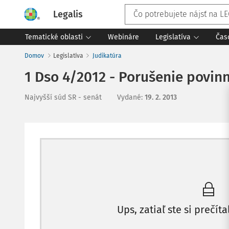
Legalis
Tematické oblasti
Webináre
Legislatíva
Čas
Domov
Legislatíva
Judikatúra
1 Dso 4/2012 - Porušenie povin
Najvyšší súd SR - senát
Vydané
:
19. 2. 2013
Ups, zatiaľ ste si prečíta