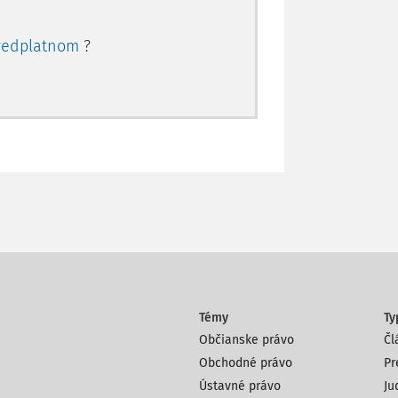
redplatnom
?
Témy
Ty
Občianske právo
Čl
Obchodné právo
Pr
Ústavné právo
Ju