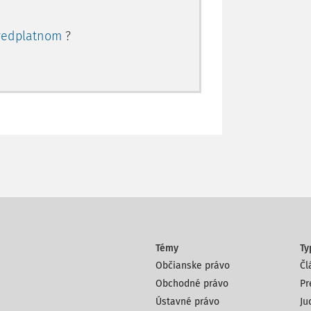
redplatnom
?
Témy
Ty
Občianske právo
Čl
Obchodné právo
Pr
Ústavné právo
Ju