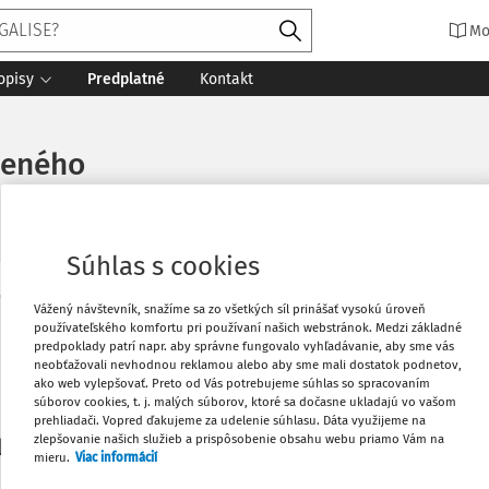
Mo
opisy
Predplatné
Kontakt
neného
Súhlas s cookies
Vytlačiť
Vážený návštevník, snažíme sa zo všetkých síl prinášať vysokú úroveň
Máte predplatné?
Prihláste sa
používateľského komfortu pri používaní našich webstránok. Medzi základné
predpoklady patrí napr. aby správne fungovalo vyhľadávanie, aby sme vás
neobťažovali nevhodnou reklamou alebo aby sme mali dostatok podnetov,
Obľúbené
ako web vylepšovať. Preto od Vás potrebujeme súhlas so spracovaním
súborov cookies, t. j. malých súborov, ktoré sa dočasne ukladajú vo vašom
prehliadači. Vopred ďakujeme za udelenie súhlasu. Dáta využijeme na
Stiahnuť
zlepšovanie našich služieb a prispôsobenie obsahu webu priamo Vám na
li len začiatok...
mieru.
Viac informácií