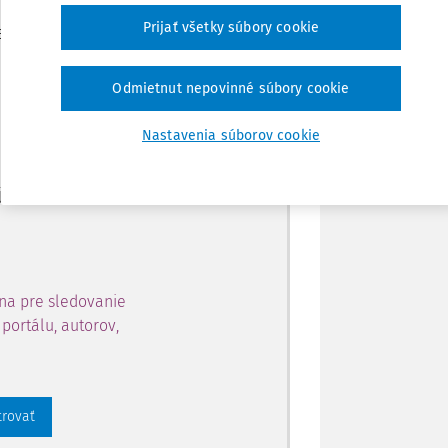
Zdieľať
Prijať všetky súbory cookie
je dostupný predplatiteľom
Poznámka
Odmietnut nepovinné súbory cookie
ahu a získajte prístup na 10
Nastavenia súborov cookie
 zaregistrovať.
 aj k vybranému obsahu:
na pre sledovanie
portálu, autorov,
trovať