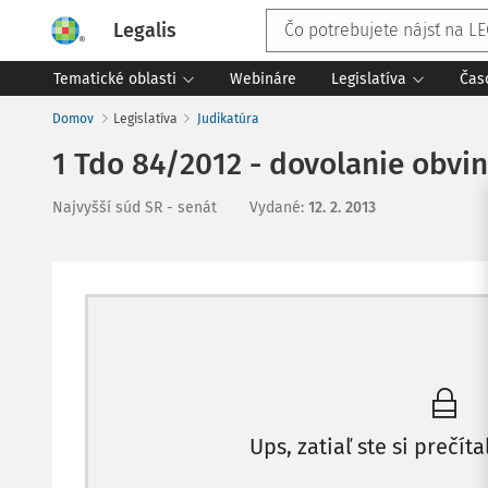
Legalis
Tematické oblasti
Webináre
Legislatíva
Čas
Domov
Legislatíva
Judikatúra
1 Tdo 84/2012 - dovolanie obvi
Najvyšší súd SR - senát
Vydané
:
12. 2. 2013
Ups, zatiaľ ste si prečíta