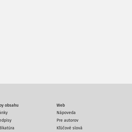
py obsahu
Web
ánky
Nápoveda
edpisy
Pre autorov
dikatúra
Kľúčové slová