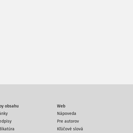
py obsahu
Web
ánky
Nápoveda
edpisy
Pre autorov
dikatúra
Kľúčové slová