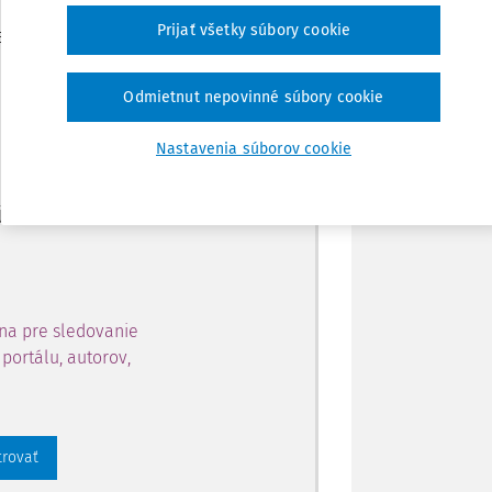
Zdieľať
Prijať všetky súbory cookie
je dostupný predplatiteľom
Poznámka
Odmietnut nepovinné súbory cookie
ahu a získajte prístup na 10
Nastavenia súborov cookie
 zaregistrovať.
 aj k vybranému obsahu:
na pre sledovanie
portálu, autorov,
trovať