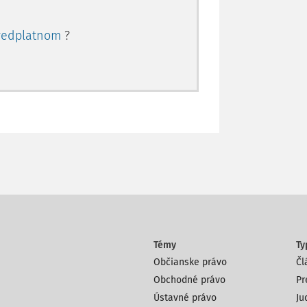
redplatnom
?
Témy
Ty
Občianske právo
Čl
Obchodné právo
Pr
Ústavné právo
Ju