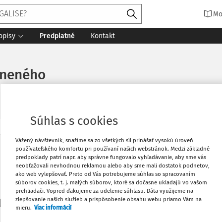
Mo
opisy
Predplatné
Kontakt
ineného
Súhlas s cookies
Vytlačiť
Vážený návštevník, snažíme sa zo všetkých síl prinášať vysokú úroveň
Máte predplatné?
Prihláste sa
používateľského komfortu pri používaní našich webstránok. Medzi základné
predpoklady patrí napr. aby správne fungovalo vyhľadávanie, aby sme vás
neobťažovali nevhodnou reklamou alebo aby sme mali dostatok podnetov,
Obľúbené
ako web vylepšovať. Preto od Vás potrebujeme súhlas so spracovaním
súborov cookies, t. j. malých súborov, ktoré sa dočasne ukladajú vo vašom
prehliadači. Vopred ďakujeme za udelenie súhlasu. Dáta využijeme na
Stiahnuť
zlepšovanie našich služieb a prispôsobenie obsahu webu priamo Vám na
li len začiatok...
mieru.
Viac informácií