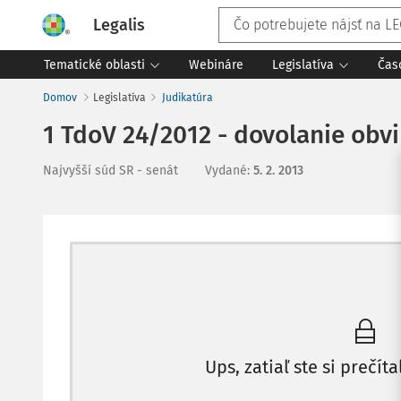
Legalis
Tematické oblasti
Webináre
Legislatíva
Čas
Domov
Legislatíva
Judikatúra
1 TdoV 24/2012 - dovolanie obv
Najvyšší súd SR - senát
Vydané
:
5. 2. 2013
Ups, zatiaľ ste si prečíta