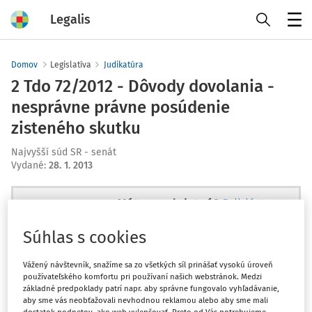
Legalis
Menu
Domov
Legislatíva
Judikatúra
2 Tdo 72/2012 - Dôvody dovolania -
nesprávne právne posúdenie
zisteného skutku
Najvyšší súd SR - senát
Vydané
:
28. 1. 2013
Máte predplatné?
Prihláste sa
Súhlas s cookies
Vážený návštevník, snažíme sa zo všetkých síl prinášať vysokú úroveň
používateľského komfortu pri používaní našich webstránok. Medzi
Ups, zatiaľ ste si prečítali len
základné predpoklady patrí napr. aby správne fungovalo vyhľadávanie,
začiatok...
aby sme vás neobťažovali nevhodnou reklamou alebo aby sme mali