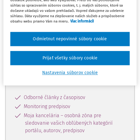
dostatok podnetov, ako web vylepšovať. Preto od Vás potrebujeme
súhlas so spracovaním súborov cookies, t. j. malých súborov, ktoré sa
dočasne ukladajú vo vašom prehliadači. Vopred ďakujeme za udelenie
Celý odborný obsah z tejto oblasti je
súhlasu. Dáta využijeme na zlepšovanie našich služieb a prispôsobenie
obsahu webu priamo Vám na mieru.
Viac informácií
dostupný predplatiteľom portálu.
Odmietnut nepovinné súbory cookie
Odomknite si prístup k odbornému
obsahu a získajte prístup na 10 dní
zdarma, stačí sa len zaregistrovať.
Prijať všetky súbory cookie
Nastavenia súborov cookie
Vďaka registrácii získate prístup aj k
vybranému obsahu:
Odborné články z časopisov
Monitoring predpisov
Moja kancelária – osobná zóna pre
sledovanie vašich obľúbených kategórií
portálu, autorov, predpisov