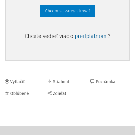
Chcem sa zaregistrovať
Chcete vedieť viac o
predplatnom
?
Vytlačiť
Stiahnuť
Poznámka
Obľúbené
Zdieľať