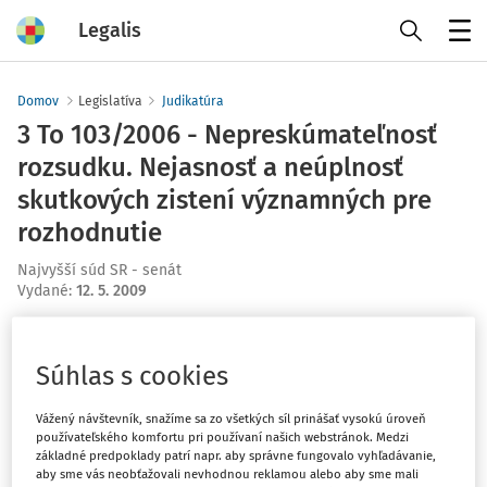
Legalis
Menu
Domov
Legislatíva
Judikatúra
3 To 103/2006 - Nepreskúmateľnosť
rozsudku. Nejasnosť a neúplnosť
skutkových zistení významných pre
rozhodnutie
Najvyšší súd SR - senát
Vydané
:
12. 5. 2009
Máte predplatné?
Prihláste sa
Súhlas s cookies
Vážený návštevník, snažíme sa zo všetkých síl prinášať vysokú úroveň
používateľského komfortu pri používaní našich webstránok. Medzi
základné predpoklady patrí napr. aby správne fungovalo vyhľadávanie,
Ups, zatiaľ ste si prečítali len
aby sme vás neobťažovali nevhodnou reklamou alebo aby sme mali