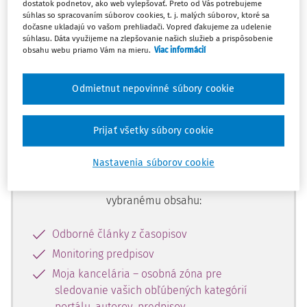
dostatok podnetov, ako web vylepšovať. Preto od Vás potrebujeme
začiatok...
súhlas so spracovaním súborov cookies, t. j. malých súborov, ktoré sa
dočasne ukladajú vo vašom prehliadači. Vopred ďakujeme za udelenie
súhlasu. Dáta využijeme na zlepšovanie našich služieb a prispôsobenie
obsahu webu priamo Vám na mieru.
Viac informácií
Celý odborný obsah z tejto oblasti je
dostupný predplatiteľom portálu.
Odmietnut nepovinné súbory cookie
Odomknite si prístup k odbornému
Prijať všetky súbory cookie
obsahu a získajte prístup na 10 dní
zdarma, stačí sa len zaregistrovať.
Nastavenia súborov cookie
Vďaka registrácii získate prístup aj k
vybranému obsahu:
Odborné články z časopisov
Monitoring predpisov
Moja kancelária – osobná zóna pre
sledovanie vašich obľúbených kategórií
portálu, autorov, predpisov