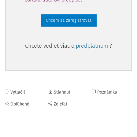
Chcem sa zaregistrovať
Chcete vedieť viac o
predplatnom
?
Vytlačiť
Stiahnuť
Poznámka
Obľúbené
Zdieľať