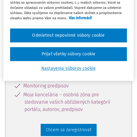
súhlas so spracovaním súborov cookies, t. j. malých súborov, ktoré sa
dostupný predplatiteľom portálu.
dočasne ukladajú vo vašom prehliadači. Vopred ďakujeme za udelenie
súhlasu. Dáta využijeme na zlepšovanie našich služieb a prispôsobenie
obsahu webu priamo Vám na mieru.
Viac informácií
Odomknite si prístup k odbornému
obsahu a získajte prístup na 10 dní
Odmietnut nepovinné súbory cookie
zdarma, stačí sa len zaregistrovať.
Prijať všetky súbory cookie
Vďaka registrácii získate prístup aj k
vybranému obsahu:
Nastavenia súborov cookie
Odborné články z časopisov
Monitoring predpisov
Moja kancelária – osobná zóna pre
sledovanie vašich obľúbených kategórií
portálu, autorov, predpisov
Chcem sa zaregistrovať