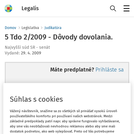
Legalis
Menu
Domov
Legislatíva
Judikatúra
5 Tdo 2/2009 - Dôvody dovolania.
Najvyšší súd SR - senát
Vydané
:
29. 4. 2009
Máte predplatné?
Prihláste sa
Súhlas s cookies
Ups, zatiaľ ste si prečítali len
začiatok...
Vážený návštevník, snažíme sa zo všetkých síl prinášať vysokú úroveň
používateľského komfortu pri používaní našich webstránok. Medzi
základné predpoklady patrí napr. aby správne fungovalo vyhľadávanie,
aby sme vás neobťažovali nevhodnou reklamou alebo aby sme mali
Celý odborný obsah z tejto oblasti je
dostatok podnetov, ako web vylepšovať. Preto od Vás potrebujeme