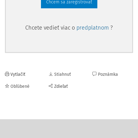
Chcem sa zaregistrovať
Chcete vedieť viac o
predplatnom
?
Vytlačiť
Stiahnuť
Poznámka
Obľúbené
Zdieľať