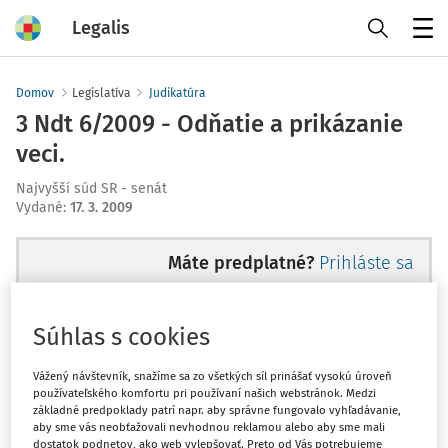
Legalis
Menu
Domov
Legislatíva
Judikatúra
3 Ndt 6/2009 - Odňatie a prikázanie
veci.
Najvyšší súd SR - senát
Vydané
:
17. 3. 2009
Máte predplatné?
Prihláste sa
Súhlas s cookies
Ups, zatiaľ ste si prečítali len
Vážený návštevník, snažíme sa zo všetkých síl prinášať vysokú úroveň
používateľského komfortu pri používaní našich webstránok. Medzi
začiatok...
základné predpoklady patrí napr. aby správne fungovalo vyhľadávanie,
aby sme vás neobťažovali nevhodnou reklamou alebo aby sme mali
dostatok podnetov, ako web vylepšovať. Preto od Vás potrebujeme