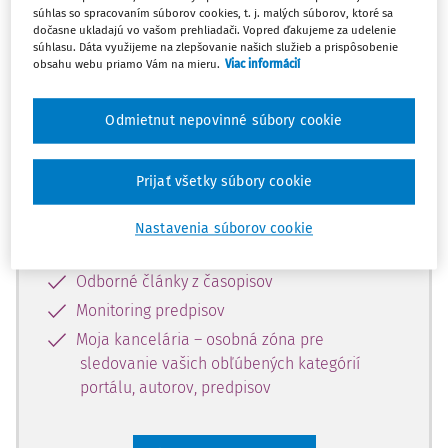
súhlas so spracovaním súborov cookies, t. j. malých súborov, ktoré sa
Celý odborný obsah z tejto oblasti je
dočasne ukladajú vo vašom prehliadači. Vopred ďakujeme za udelenie
súhlasu. Dáta využijeme na zlepšovanie našich služieb a prispôsobenie
dostupný predplatiteľom portálu.
obsahu webu priamo Vám na mieru.
Viac informácií
Odomknite si prístup k odbornému
Odmietnut nepovinné súbory cookie
obsahu a získajte prístup na 10 dní
zdarma, stačí sa len zaregistrovať.
Prijať všetky súbory cookie
Vďaka registrácii získate prístup aj k
Nastavenia súborov cookie
vybranému obsahu:
Odborné články z časopisov
Monitoring predpisov
Moja kancelária – osobná zóna pre
sledovanie vašich obľúbených kategórií
portálu, autorov, predpisov