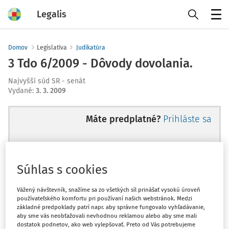
Legalis
Menu
Domov
Legislatíva
Judikatúra
3 Tdo 6/2009 - Dôvody dovolania.
Najvyšší súd SR - senát
Vydané
:
3. 3. 2009
Máte predplatné?
Prihláste sa
Súhlas s cookies
Ups, zatiaľ ste si prečítali len
začiatok...
Vážený návštevník, snažíme sa zo všetkých síl prinášať vysokú úroveň
používateľského komfortu pri používaní našich webstránok. Medzi
základné predpoklady patrí napr. aby správne fungovalo vyhľadávanie,
aby sme vás neobťažovali nevhodnou reklamou alebo aby sme mali
Celý odborný obsah z tejto oblasti je
dostatok podnetov, ako web vylepšovať. Preto od Vás potrebujeme