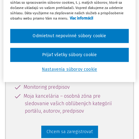
súhlas so spracovaním súborov cookies, t. j. malých súborov, ktoré sa
dostupný predplatiteľom portálu.
dočasne ukladajú vo vašom prehliadači. Vopred ďakujeme za udelenie
súhlasu. Dáta využijeme na zlepšovanie našich služieb a prispôsobenie
obsahu webu priamo Vám na mieru.
Viac informácií
Odomknite si prístup k odbornému
obsahu a získajte prístup na 10 dní
Odmietnut nepovinné súbory cookie
zdarma, stačí sa len zaregistrovať.
Prijať všetky súbory cookie
Vďaka registrácii získate prístup aj k
vybranému obsahu:
Nastavenia súborov cookie
Odborné články z časopisov
Monitoring predpisov
Moja kancelária – osobná zóna pre
sledovanie vašich obľúbených kategórií
portálu, autorov, predpisov
Chcem sa zaregistrovať