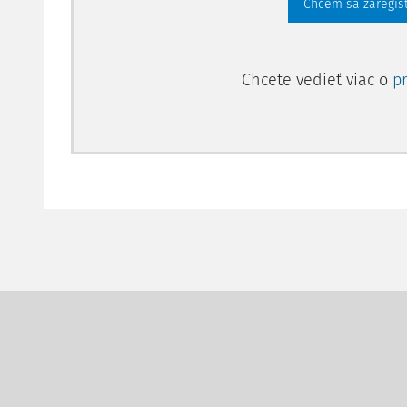
Chcem sa zaregis
Chcete vedieť viac o
p