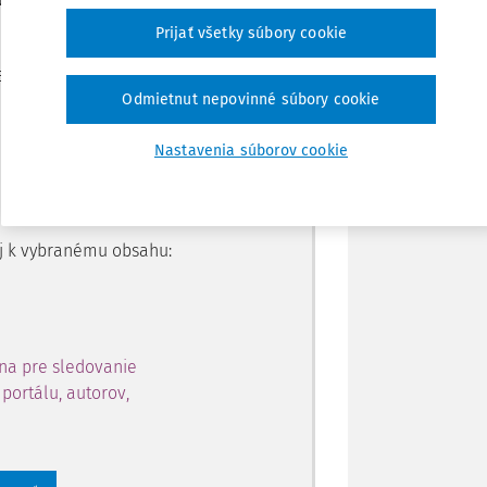
Prijať všetky súbory cookie
Zdieľať
je dostupný predplatiteľom
Odmietnut nepovinné súbory cookie
Poznámka
Nastavenia súborov cookie
ahu a získajte prístup na 10
 zaregistrovať.
 aj k vybranému obsahu:
na pre sledovanie
portálu, autorov,