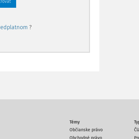
trovať
redplatnom
?
Témy
Ty
Občianske právo
Čl
Obchodné právo
Pr