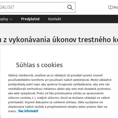
Mo
opisy
Predplatné
Kontakt
u z vykonávania úkonov trestného k
Súhlas s cookies
Vážený návštevník, snažíme sa zo všetkých síl prinášať vysokú úroveň
používateľského komfortu pri používaní našich webstránok. Medzi základné
Vytlačiť
predpoklady patrí napr. aby správne fungovalo vyhľadávanie, aby sme vás
Máte predplatné?
Prihláste sa
neobťažovali nevhodnou reklamou alebo aby sme mali dostatok podnetov,
ako web vylepšovať. Preto od Vás potrebujeme súhlas so spracovaním
súborov cookies, t. j. malých súborov, ktoré sa dočasne ukladajú vo vašom
Obľúbené
prehliadači. Vopred ďakujeme za udelenie súhlasu. Dáta využijeme na
zlepšovanie našich služieb a prispôsobenie obsahu webu priamo Vám na
mieru.
Viac informácií
Stiahnuť
li len začiatok...