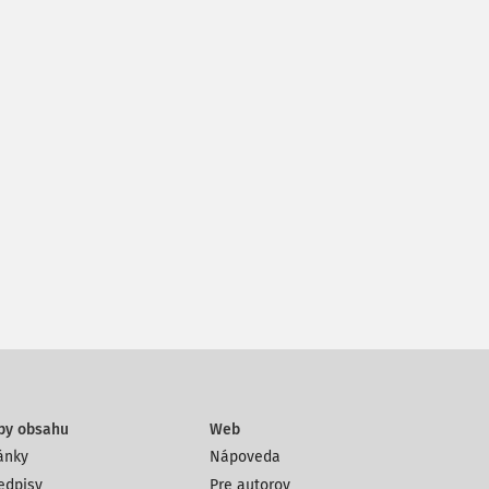
py obsahu
Web
ánky
Nápoveda
edpisy
Pre autorov