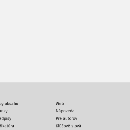
py obsahu
Web
ánky
Nápoveda
edpisy
Pre autorov
dikatúra
Kľúčové slová