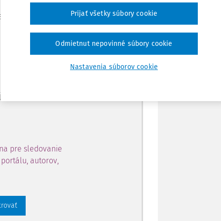
Zdieľať
Prijať všetky súbory cookie
je dostupný predplatiteľom
Poznámka
Odmietnut nepovinné súbory cookie
ahu a získajte prístup na 10
Nastavenia súborov cookie
 zaregistrovať.
 aj k vybranému obsahu:
na pre sledovanie
portálu, autorov,
trovať