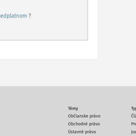
redplatnom
?
Témy
Ty
Občianske právo
Čl
Obchodné právo
Pr
Ústavné právo
Ju