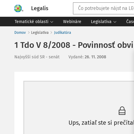
Legalis
Tematické oblasti
Webináre
Legislatíva
Čas
Domov
Legislatíva
Judikatúra
1 Tdo V 8/2008 - Povinnosť obv
Najvyšší súd SR - senát
Vydané
:
26. 11. 2008
Ups, zatiaľ ste si prečíta