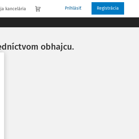
Prihlásiť
Registrácia
ja kancelária
redníctvom obhajcu.