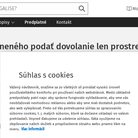
Mo
opisy
Predplatné
Kontakt
ineného podať dovolanie len prost
Súhlas s cookies
Vytlačiť
Vážený návštevník, snažíme sa zo všetkých síl prinášať vysokú úroveň
Máte predplatné?
Prihláste sa
používateľského komfortu pri používaní našich webstránok. Medzi základné
predpoklady patrí napr. aby správne fungovalo vyhľadávanie, aby sme vás
neobťažovali nevhodnou reklamou alebo aby sme mali dostatok podnetov,
Obľúbené
ako web vylepšovať. Preto od Vás potrebujeme súhlas so spracovaním
súborov cookies, t. j. malých súborov, ktoré sa dočasne ukladajú vo vašom
prehliadači. Vopred ďakujeme za udelenie súhlasu. Dáta využijeme na
Stiahnuť
zlepšovanie našich služieb a prispôsobenie obsahu webu priamo Vám na
li len začiatok...
mieru.
Viac informácií