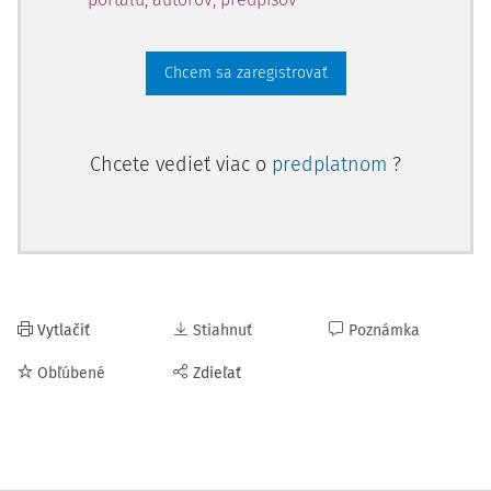
Chcem sa zaregistrovať
Chcete vedieť viac o
predplatnom
?
Vytlačiť
Stiahnuť
Poznámka
Obľúbené
Zdieľať