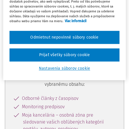
dostatok podnetov, ako web vylepšovať. Preto od Vás potrebujeme
začiatok...
súhlas so spracovaním súborov cookies, t. j. malých súborov, ktoré sa
dočasne ukladajú vo vašom prehliadači. Vopred ďakujeme za udelenie
súhlasu. Dáta využijeme na zlepšovanie našich služieb a prispôsobenie
obsahu webu priamo Vám na mieru.
Viac informácií
Celý odborný obsah z tejto oblasti je
dostupný predplatiteľom portálu.
Odmietnut nepovinné súbory cookie
Odomknite si prístup k odbornému
Prijať všetky súbory cookie
obsahu a získajte prístup na 10 dní
zdarma, stačí sa len zaregistrovať.
Nastavenia súborov cookie
Vďaka registrácii získate prístup aj k
vybranému obsahu:
Odborné články z časopisov
Monitoring predpisov
Moja kancelária – osobná zóna pre
sledovanie vašich obľúbených kategórií
portálu, autorov, predpisov