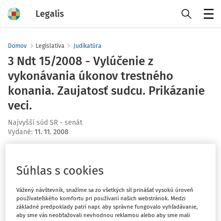
Legalis
Menu
Domov
Legislatíva
Judikatúra
3 Ndt 15/2008 - Vylúčenie z
vykonávania úkonov trestného
konania. Zaujatosť sudcu. Prikázanie
veci.
Najvyšší súd SR - senát
Vydané
:
11. 11. 2008
Máte predplatné?
Prihláste sa
Súhlas s cookies
Vážený návštevník, snažíme sa zo všetkých síl prinášať vysokú úroveň
používateľského komfortu pri používaní našich webstránok. Medzi
základné predpoklady patrí napr. aby správne fungovalo vyhľadávanie,
Ups, zatiaľ ste si prečítali len
aby sme vás neobťažovali nevhodnou reklamou alebo aby sme mali