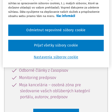
súhlas so spracovaním súborov cookies, t. j. malých súborov, ktoré sa
Celý odborný obsah z tejto oblasti je
dočasne ukladajú vo vašom prehliadači. Vopred ďakujeme za udelenie
súhlasu. Dáta využijeme na zlepšovanie našich služieb a prispôsobenie
dostupný predplatiteľom portálu.
obsahu webu priamo Vám na mieru.
Viac informácií
Odomknite si prístup k odbornému
Odmietnut nepovinné súbory cookie
obsahu a získajte prístup na 10 dní
zdarma, stačí sa len zaregistrovať.
Prijať všetky súbory cookie
Vďaka registrácii získate prístup aj k
Nastavenia súborov cookie
vybranému obsahu:
Odborné články z časopisov
Monitoring predpisov
Moja kancelária – osobná zóna pre
sledovanie vašich obľúbených kategórií
portálu, autorov, predpisov