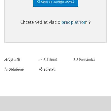
Chcem sa zaregistrovať
Chcete vedieť viac o
predplatnom
?
Vytlačiť
Stiahnuť
Poznámka
Obľúbené
Zdieľať