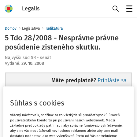
Legalis
Menu
Domov
Legislatíva
Judikatúra
5 Tdo 28/2008 - Nesprávne právne
posúdenie zisteného skutku.
Najvyšší súd SR - senát
Vydané
:
29. 10. 2008
Máte predplatné?
Prihláste sa
Súhlas s cookies
Ups, zatiaľ ste si prečítali len
Vážený návštevník, snažíme sa zo všetkých síl prinášať vysokú úroveň
používateľského komfortu pri používaní našich webstránok. Medzi
začiatok...
základné predpoklady patrí napr. aby správne fungovalo vyhľadávanie,
aby sme vás neobťažovali nevhodnou reklamou alebo aby sme mali
dostatok podnetov, ako web vylepšovať. Preto od Vás potrebujeme