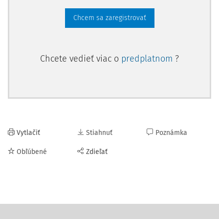
Chcem sa zaregistrovať
Chcete vedieť viac o
predplatnom
?
Vytlačiť
Stiahnuť
Poznámka
Obľúbené
Zdieľať