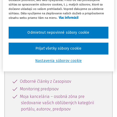
dostatok podnetov, ako web vylepšovať. Preto od Vás potrebujeme
súhlas so spracovaním súborov cookies, t. j. malých súborov, ktoré sa
dočasne ukladajú vo vašom prehliadači. Vopred ďakujeme za udelenie
Celý odborný obsah z tejto oblasti je
súhlasu. Dáta využijeme na zlepšovanie našich služieb a prispôsobenie
obsahu webu priamo Vám na mieru.
Viac informácií
dostupný predplatiteľom portálu.
Odmietnut nepovinné súbory cookie
Odomknite si prístup k odbornému
obsahu a získajte prístup na 10 dní
zdarma, stačí sa len zaregistrovať.
Prijať všetky súbory cookie
Nastavenia súborov cookie
Vďaka registrácii získate prístup aj k
vybranému obsahu:
Odborné články z časopisov
Monitoring predpisov
Moja kancelária – osobná zóna pre
sledovanie vašich obľúbených kategórií
portálu, autorov, predpisov