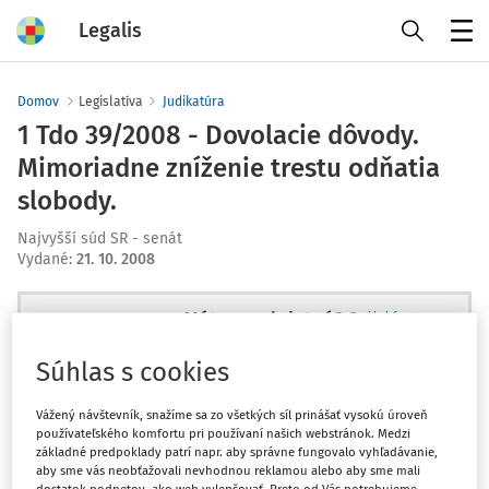
Legalis
Menu
Domov
Legislatíva
Judikatúra
1 Tdo 39/2008 - Dovolacie dôvody.
Mimoriadne zníženie trestu odňatia
slobody.
Najvyšší súd SR - senát
Vydané
:
21. 10. 2008
Máte predplatné?
Prihláste sa
Súhlas s cookies
Vážený návštevník, snažíme sa zo všetkých síl prinášať vysokú úroveň
používateľského komfortu pri používaní našich webstránok. Medzi
Ups, zatiaľ ste si prečítali len
základné predpoklady patrí napr. aby správne fungovalo vyhľadávanie,
začiatok...
aby sme vás neobťažovali nevhodnou reklamou alebo aby sme mali