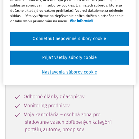
dostatok podnetov, ako web vylepšovať. Preto od Vás potrebujeme
súhlas so spracovaním súborov cookies, t. j. malých súborov, ktoré sa
dočasne ukladajú vo vašom prehliadači. Vopred ďakujeme za udelenie
Celý odborný obsah z tejto oblasti je
súhlasu. Dáta využijeme na zlepšovanie našich služieb a prispôsobenie
obsahu webu priamo Vám na mieru.
Viac informácií
dostupný predplatiteľom portálu.
Odmietnut nepovinné súbory cookie
Odomknite si prístup k odbornému
obsahu a získajte prístup na 10 dní
zdarma, stačí sa len zaregistrovať.
Prijať všetky súbory cookie
Nastavenia súborov cookie
Vďaka registrácii získate prístup aj k
vybranému obsahu:
Odborné články z časopisov
Monitoring predpisov
Moja kancelária – osobná zóna pre
sledovanie vašich obľúbených kategórií
portálu, autorov, predpisov