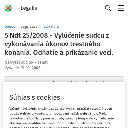
Legalis
Menu
Domov
Legislatíva
Judikatúra
5 Ndt 25/2008 - Vylúčenie sudcu z
vykonávania úkonov trestného
konania. Odňatie a prikázanie veci.
Najvyšší súd SR - senát
Vydané
:
15. 10. 2008
Máte predplatné?
Prihláste sa
Súhlas s cookies
Vážený návštevník, snažíme sa zo všetkých síl prinášať vysokú úroveň
používateľského komfortu pri používaní našich webstránok. Medzi
Ups, zatiaľ ste si prečítali len
základné predpoklady patrí napr. aby správne fungovalo vyhľadávanie,
začiatok...
aby sme vás neobťažovali nevhodnou reklamou alebo aby sme mali