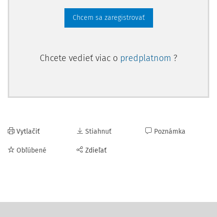
Chcem sa zaregistrovať
Chcete vedieť viac o
predplatnom
?
Vytlačiť
Stiahnuť
Poznámka
Obľúbené
Zdieľať