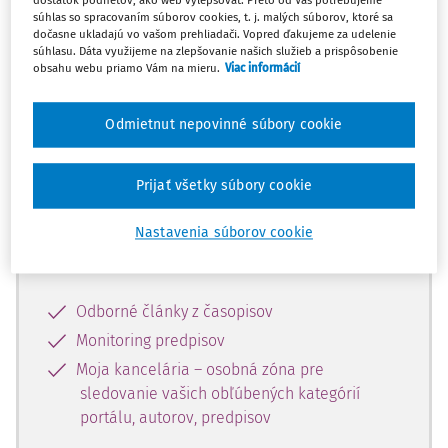
dostatok podnetov, ako web vylepšovať. Preto od Vás potrebujeme
súhlas so spracovaním súborov cookies, t. j. malých súborov, ktoré sa
dočasne ukladajú vo vašom prehliadači. Vopred ďakujeme za udelenie
Celý odborný obsah z tejto oblasti je
súhlasu. Dáta využijeme na zlepšovanie našich služieb a prispôsobenie
obsahu webu priamo Vám na mieru.
Viac informácií
dostupný predplatiteľom portálu.
Odmietnut nepovinné súbory cookie
Odomknite si prístup k odbornému
obsahu a získajte prístup na 10 dní
zdarma, stačí sa len zaregistrovať.
Prijať všetky súbory cookie
Nastavenia súborov cookie
Vďaka registrácii získate prístup aj k
vybranému obsahu:
Odborné články z časopisov
Monitoring predpisov
Moja kancelária – osobná zóna pre
sledovanie vašich obľúbených kategórií
portálu, autorov, predpisov