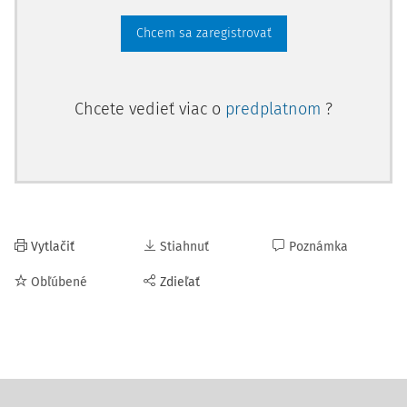
Chcem sa zaregistrovať
Chcete vedieť viac o
predplatnom
?
Vytlačiť
Stiahnuť
Poznámka
Obľúbené
Zdieľať