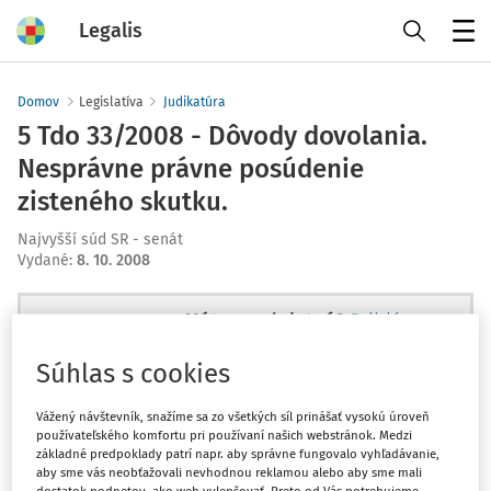
Legalis
Menu
Domov
Legislatíva
Judikatúra
5 Tdo 33/2008 - Dôvody dovolania.
Nesprávne právne posúdenie
zisteného skutku.
Najvyšší súd SR - senát
Vydané
:
8. 10. 2008
Máte predplatné?
Prihláste sa
Súhlas s cookies
Vážený návštevník, snažíme sa zo všetkých síl prinášať vysokú úroveň
používateľského komfortu pri používaní našich webstránok. Medzi
Ups, zatiaľ ste si prečítali len
základné predpoklady patrí napr. aby správne fungovalo vyhľadávanie,
začiatok...
aby sme vás neobťažovali nevhodnou reklamou alebo aby sme mali