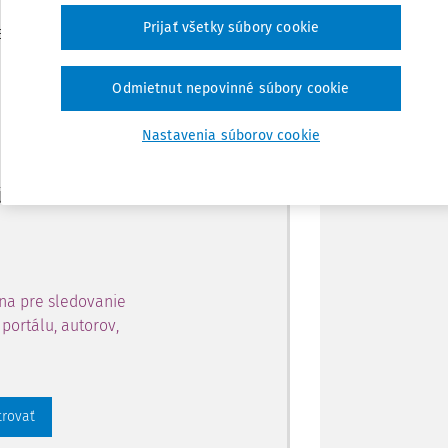
Zdieľať
Prijať všetky súbory cookie
je dostupný predplatiteľom
Poznámka
Odmietnut nepovinné súbory cookie
ahu a získajte prístup na 10
Nastavenia súborov cookie
 zaregistrovať.
 aj k vybranému obsahu:
na pre sledovanie
portálu, autorov,
trovať