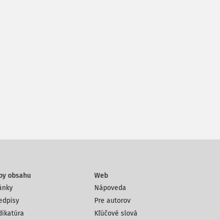
py obsahu
Web
ánky
Nápoveda
edpisy
Pre autorov
dikatúra
Kľúčové slová