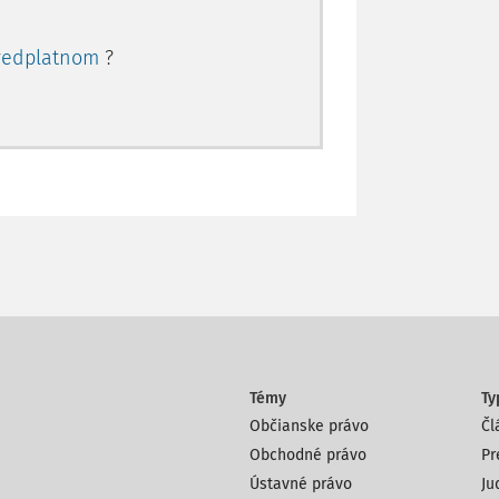
redplatnom
?
Témy
Ty
Občianske právo
Čl
Obchodné právo
Pr
Ústavné právo
Ju