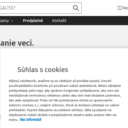
Mo
opisy
Predplatné
Kontakt
anie veci.
Súhlas s cookies
Vytlačiť
Vážený návštevník, snažíme sa zo všetkých síl prinášať vysokú úroveň
Máte predplatné?
Prihláste sa
používateľského komfortu pri používaní našich webstránok. Medzi základné
predpoklady patrí napr. aby správne fungovalo vyhľadávanie, aby sme vás
neobťažovali nevhodnou reklamou alebo aby sme mali dostatok podnetov,
Obľúbené
ako web vylepšovať. Preto od Vás potrebujeme súhlas so spracovaním
súborov cookies, t. j. malých súborov, ktoré sa dočasne ukladajú vo vašom
prehliadači. Vopred ďakujeme za udelenie súhlasu. Dáta využijeme na
Stiahnuť
zlepšovanie našich služieb a prispôsobenie obsahu webu priamo Vám na
li len začiatok...
mieru.
Viac informácií