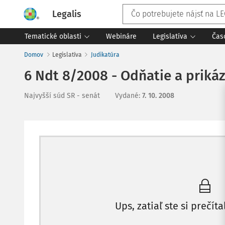
Legalis
Tematické oblasti
Webináre
Legislatíva
Čas
Domov
Legislatíva
Judikatúra
6 Ndt 8/2008 - Odňatie a prikáz
Najvyšší súd SR - senát
Vydané
:
7. 10. 2008
Ups, zatiaľ ste si prečíta