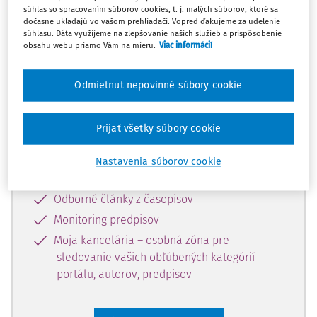
súhlas so spracovaním súborov cookies, t. j. malých súborov, ktoré sa
Celý odborný obsah z tejto oblasti je
dočasne ukladajú vo vašom prehliadači. Vopred ďakujeme za udelenie
súhlasu. Dáta využijeme na zlepšovanie našich služieb a prispôsobenie
dostupný predplatiteľom portálu.
obsahu webu priamo Vám na mieru.
Viac informácií
Odomknite si prístup k odbornému
Odmietnut nepovinné súbory cookie
obsahu a získajte prístup na 10 dní
zdarma, stačí sa len zaregistrovať.
Prijať všetky súbory cookie
Vďaka registrácii získate prístup aj k
Nastavenia súborov cookie
vybranému obsahu:
Odborné články z časopisov
Monitoring predpisov
Moja kancelária – osobná zóna pre
sledovanie vašich obľúbených kategórií
portálu, autorov, predpisov