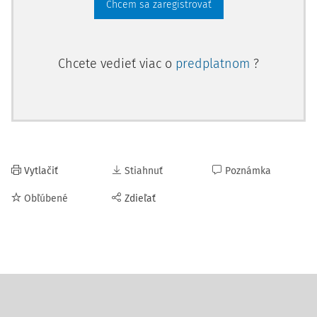
Chcem sa zaregistrovať
Chcete vedieť viac o
predplatnom
?
Vytlačiť
Stiahnuť
Poznámka
Obľúbené
Zdieľať