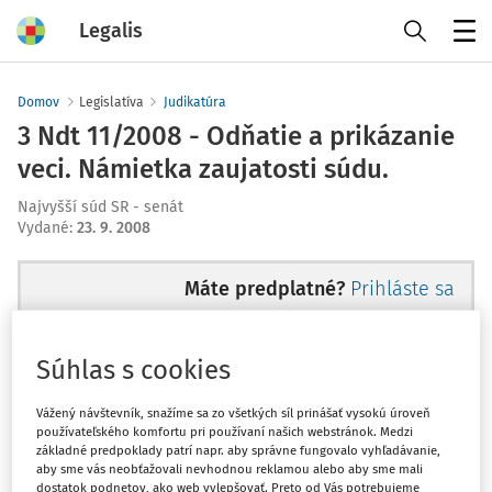
Legalis
Menu
Domov
Legislatíva
Judikatúra
3 Ndt 11/2008 - Odňatie a prikázanie
veci. Námietka zaujatosti súdu.
Najvyšší súd SR - senát
Vydané
:
23. 9. 2008
Máte predplatné?
Prihláste sa
Súhlas s cookies
Ups, zatiaľ ste si prečítali len
Vážený návštevník, snažíme sa zo všetkých síl prinášať vysokú úroveň
používateľského komfortu pri používaní našich webstránok. Medzi
začiatok...
základné predpoklady patrí napr. aby správne fungovalo vyhľadávanie,
aby sme vás neobťažovali nevhodnou reklamou alebo aby sme mali
dostatok podnetov, ako web vylepšovať. Preto od Vás potrebujeme