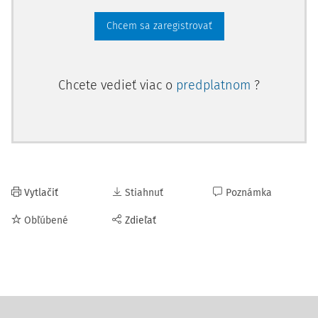
Chcem sa zaregistrovať
Chcete vedieť viac o
predplatnom
?
Vytlačiť
Stiahnuť
Poznámka
Obľúbené
Zdieľať