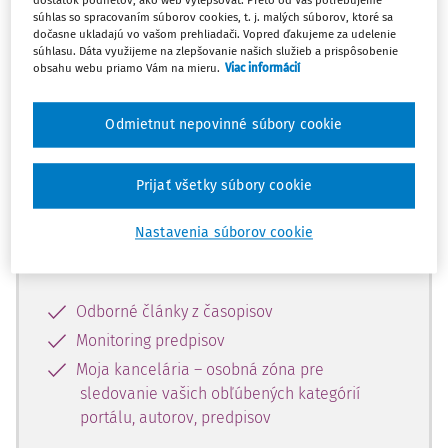
dostatok podnetov, ako web vylepšovať. Preto od Vás potrebujeme
súhlas so spracovaním súborov cookies, t. j. malých súborov, ktoré sa
dočasne ukladajú vo vašom prehliadači. Vopred ďakujeme za udelenie
Celý odborný obsah z tejto oblasti je
súhlasu. Dáta využijeme na zlepšovanie našich služieb a prispôsobenie
obsahu webu priamo Vám na mieru.
Viac informácií
dostupný predplatiteľom portálu.
Odmietnut nepovinné súbory cookie
Odomknite si prístup k odbornému
obsahu a získajte prístup na 10 dní
zdarma, stačí sa len zaregistrovať.
Prijať všetky súbory cookie
Nastavenia súborov cookie
Vďaka registrácii získate prístup aj k
vybranému obsahu:
Odborné články z časopisov
Monitoring predpisov
Moja kancelária – osobná zóna pre
sledovanie vašich obľúbených kategórií
portálu, autorov, predpisov