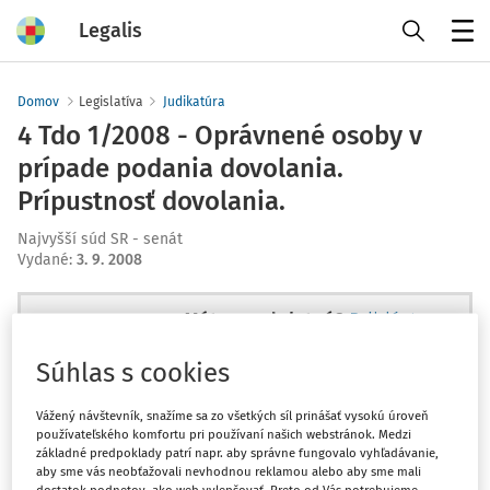
Legalis
Menu
Domov
Legislatíva
Judikatúra
4 Tdo 1/2008 - Oprávnené osoby v
prípade podania dovolania.
Prípustnosť dovolania.
Najvyšší súd SR - senát
Vydané
:
3. 9. 2008
Máte predplatné?
Prihláste sa
Súhlas s cookies
Vážený návštevník, snažíme sa zo všetkých síl prinášať vysokú úroveň
používateľského komfortu pri používaní našich webstránok. Medzi
Ups, zatiaľ ste si prečítali len
základné predpoklady patrí napr. aby správne fungovalo vyhľadávanie,
začiatok...
aby sme vás neobťažovali nevhodnou reklamou alebo aby sme mali