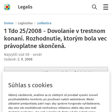
Legalis
Menu
Domov
Legislatíva
Judikatúra
1 Tdo 25/2008 - Dovolanie v trestnom
konaní. Rozhodnutie, ktorým bola vec
právoplatne skončená.
Najvyšší súd SR - senát
Vydané
:
2. 9. 2008
Máte predplatné?
Prihláste sa
Súhlas s cookies
Vážený návštevník, snažíme sa zo všetkých síl prinášať vysokú úroveň
používateľského komfortu pri používaní našich webstránok. Medzi
Ups, zatiaľ ste si prečítali len
základné predpoklady patrí napr. aby správne fungovalo vyhľadávanie,
začiatok...
aby sme vás neobťažovali nevhodnou reklamou alebo aby sme mali