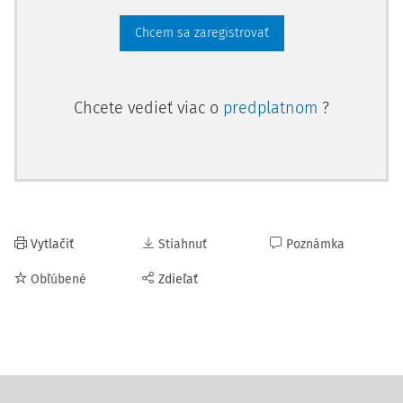
Chcem sa zaregistrovať
Chcete vedieť viac o
predplatnom
?
Vytlačiť
Stiahnuť
Poznámka
Obľúbené
Zdieľať