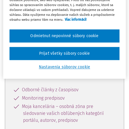
dostatok podnetov, ako web vylepšovať. Preto od Vás potrebujeme
súhlas so spracovaním súborov cookies, t. j. malých súborov, ktoré sa
dočasne ukladajú vo vašom prehliadači. Vopred ďakujeme za udelenie
Celý odborný obsah z tejto oblasti je
súhlasu. Dáta využijeme na zlepšovanie našich služieb a prispôsobenie
obsahu webu priamo Vám na mieru.
Viac informácií
dostupný predplatiteľom portálu.
Odmietnut nepovinné súbory cookie
Odomknite si prístup k odbornému
obsahu a získajte prístup na 10 dní
zdarma, stačí sa len zaregistrovať.
Prijať všetky súbory cookie
Nastavenia súborov cookie
Vďaka registrácii získate prístup aj k
vybranému obsahu:
Odborné články z časopisov
Monitoring predpisov
Moja kancelária – osobná zóna pre
sledovanie vašich obľúbených kategórií
portálu, autorov, predpisov