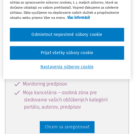
súhlas so spracovaním súborov cookies, t. j. malých súborov, ktoré sa
dostupný predplatiteľom portálu.
dočasne ukladajú vo vašom prehliadači. Vopred ďakujeme za udelenie
súhlasu. Dáta využijeme na zlepšovanie našich služieb a prispôsobenie
obsahu webu priamo Vám na mieru.
Viac informácií
Odomknite si prístup k odbornému
obsahu a získajte prístup na 10 dní
Odmietnut nepovinné súbory cookie
zdarma, stačí sa len zaregistrovať.
Prijať všetky súbory cookie
Vďaka registrácii získate prístup aj k
vybranému obsahu:
Nastavenia súborov cookie
Odborné články z časopisov
Monitoring predpisov
Moja kancelária – osobná zóna pre
sledovanie vašich obľúbených kategórií
portálu, autorov, predpisov
Chcem sa zaregistrovať