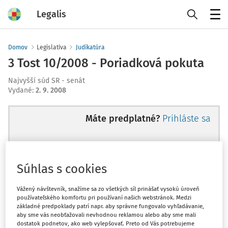
Legalis
Menu
Domov
Legislatíva
Judikatúra
3 Tost 10/2008 - Poriadková pokuta
Najvyšší súd SR - senát
Vydané
:
2. 9. 2008
Máte predplatné?
Prihláste sa
Súhlas s cookies
Ups, zatiaľ ste si prečítali len
začiatok...
Vážený návštevník, snažíme sa zo všetkých síl prinášať vysokú úroveň
používateľského komfortu pri používaní našich webstránok. Medzi
základné predpoklady patrí napr. aby správne fungovalo vyhľadávanie,
aby sme vás neobťažovali nevhodnou reklamou alebo aby sme mali
Celý odborný obsah z tejto oblasti je
dostatok podnetov, ako web vylepšovať. Preto od Vás potrebujeme