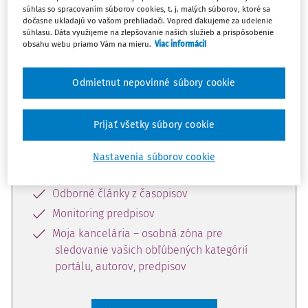
súhlas so spracovaním súborov cookies, t. j. malých súborov, ktoré sa
Celý odborný obsah z tejto oblasti je
dočasne ukladajú vo vašom prehliadači. Vopred ďakujeme za udelenie
súhlasu. Dáta využijeme na zlepšovanie našich služieb a prispôsobenie
dostupný predplatiteľom portálu.
obsahu webu priamo Vám na mieru.
Viac informácií
Odomknite si prístup k odbornému
Odmietnut nepovinné súbory cookie
obsahu a získajte prístup na 10 dní
zdarma, stačí sa len zaregistrovať.
Prijať všetky súbory cookie
Vďaka registrácii získate prístup aj k
Nastavenia súborov cookie
vybranému obsahu:
Odborné články z časopisov
Monitoring predpisov
Moja kancelária – osobná zóna pre
sledovanie vašich obľúbených kategórií
portálu, autorov, predpisov