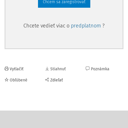
Chcem sa zaregistrovať
Chcete vedieť viac o
predplatnom
?
Vytlačiť
Stiahnuť
Poznámka
Obľúbené
Zdieľať