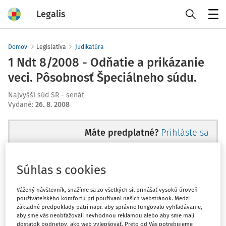
Legalis
Menu
Domov
Legislatíva
Judikatúra
1 Ndt 8/2008 - Odňatie a prikázanie
veci. Pôsobnosť Špeciálneho súdu.
Najvyšší súd SR - senát
Vydané
:
26. 8. 2008
Máte predplatné?
Prihláste sa
Súhlas s cookies
Ups, zatiaľ ste si prečítali len
Vážený návštevník, snažíme sa zo všetkých síl prinášať vysokú úroveň
používateľského komfortu pri používaní našich webstránok. Medzi
začiatok...
základné predpoklady patrí napr. aby správne fungovalo vyhľadávanie,
aby sme vás neobťažovali nevhodnou reklamou alebo aby sme mali
dostatok podnetov, ako web vylepšovať. Preto od Vás potrebujeme