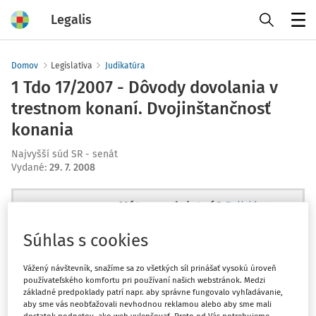
Legalis
Menu
Domov
Legislatíva
Judikatúra
1 Tdo 17/2007 - Dôvody dovolania v
trestnom konaní. Dvojinštančnosť
konania
Najvyšší súd SR - senát
Vydané
:
29. 7. 2008
Máte predplatné?
Prihláste sa
Súhlas s cookies
Vážený návštevník, snažíme sa zo všetkých síl prinášať vysokú úroveň
používateľského komfortu pri používaní našich webstránok. Medzi
Ups, zatiaľ ste si prečítali len
základné predpoklady patrí napr. aby správne fungovalo vyhľadávanie,
začiatok...
aby sme vás neobťažovali nevhodnou reklamou alebo aby sme mali