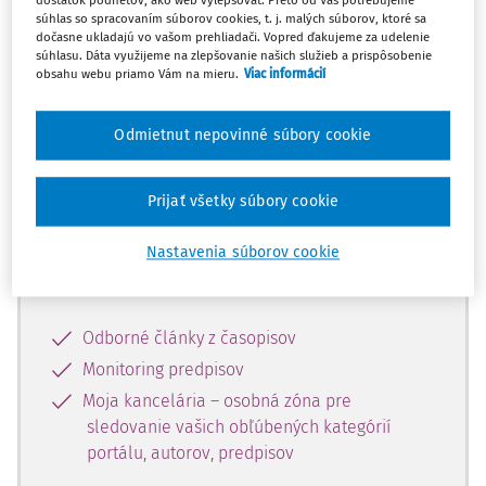
dostatok podnetov, ako web vylepšovať. Preto od Vás potrebujeme
súhlas so spracovaním súborov cookies, t. j. malých súborov, ktoré sa
dočasne ukladajú vo vašom prehliadači. Vopred ďakujeme za udelenie
Celý odborný obsah z tejto oblasti je
súhlasu. Dáta využijeme na zlepšovanie našich služieb a prispôsobenie
obsahu webu priamo Vám na mieru.
Viac informácií
dostupný predplatiteľom portálu.
Odmietnut nepovinné súbory cookie
Odomknite si prístup k odbornému
obsahu a získajte prístup na 10 dní
zdarma, stačí sa len zaregistrovať.
Prijať všetky súbory cookie
Nastavenia súborov cookie
Vďaka registrácii získate prístup aj k
vybranému obsahu:
Odborné články z časopisov
Monitoring predpisov
Moja kancelária – osobná zóna pre
sledovanie vašich obľúbených kategórií
portálu, autorov, predpisov