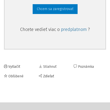
Chcem sa zaregistrovať
Chcete vedieť viac o
predplatnom
?
Vytlačiť
Stiahnuť
Poznámka
Obľúbené
Zdieľať