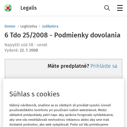
Legalis
Menu
Domov
Legislatíva
Judikatúra
6 Tdo 25/2008 - Podmienky dovolania
Najvyšší súd SR - senát
Vydané
:
22. 7. 2008
Máte predplatné?
Prihláste sa
Súhlas s cookies
Ups, zatiaľ ste si prečítali len
začiatok...
Vážený návštevník, snažíme sa zo všetkých síl prinášať vysokú úroveň
používateľského komfortu pri používaní našich webstránok. Medzi
základné predpoklady patrí napr. aby správne fungovalo vyhľadávanie,
aby sme vás neobťažovali nevhodnou reklamou alebo aby sme mali
Celý odborný obsah z tejto oblasti je
dostatok podnetov, ako web vylepšovať. Preto od Vás potrebujeme