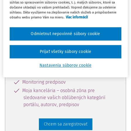
súhlas so spracovaním súborov cookies, t. j. malých súborov, ktoré sa
dostupný predplatiteľom portálu.
dočasne ukladajú vo vašom prehliadači. Vopred ďakujeme za udelenie
súhlasu. Dáta využijeme na zlepšovanie našich služieb a prispôsobenie
obsahu webu priamo Vám na mieru.
Viac informácií
Odomknite si prístup k odbornému
obsahu a získajte prístup na 10 dní
Odmietnut nepovinné súbory cookie
zdarma, stačí sa len zaregistrovať.
Prijať všetky súbory cookie
Vďaka registrácii získate prístup aj k
vybranému obsahu:
Nastavenia súborov cookie
Odborné články z časopisov
Monitoring predpisov
Moja kancelária – osobná zóna pre
sledovanie vašich obľúbených kategórií
portálu, autorov, predpisov
Chcem sa zaregistrovať