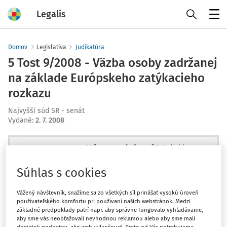
Legalis
Menu
Domov
Legislatíva
Judikatúra
5 Tost 9/2008 - Väzba osoby zadržanej
na základe Európskeho zatýkacieho
rozkazu
Najvyšší súd SR - senát
Vydané
:
2. 7. 2008
Máte predplatné?
Prihláste sa
Súhlas s cookies
Vážený návštevník, snažíme sa zo všetkých síl prinášať vysokú úroveň
používateľského komfortu pri používaní našich webstránok. Medzi
Ups, zatiaľ ste si prečítali len
základné predpoklady patrí napr. aby správne fungovalo vyhľadávanie,
začiatok...
aby sme vás neobťažovali nevhodnou reklamou alebo aby sme mali