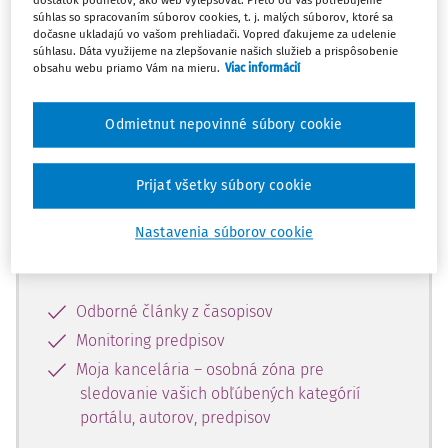
dostatok podnetov, ako web vylepšovať. Preto od Vás potrebujeme
súhlas so spracovaním súborov cookies, t. j. malých súborov, ktoré sa
dočasne ukladajú vo vašom prehliadači. Vopred ďakujeme za udelenie
Celý odborný obsah z tejto oblasti je
súhlasu. Dáta využijeme na zlepšovanie našich služieb a prispôsobenie
obsahu webu priamo Vám na mieru.
Viac informácií
dostupný predplatiteľom portálu.
Odmietnut nepovinné súbory cookie
Odomknite si prístup k odbornému
obsahu a získajte prístup na 10 dní
zdarma, stačí sa len zaregistrovať.
Prijať všetky súbory cookie
Nastavenia súborov cookie
Vďaka registrácii získate prístup aj k
vybranému obsahu:
Odborné články z časopisov
Monitoring predpisov
Moja kancelária – osobná zóna pre
sledovanie vašich obľúbených kategórií
portálu, autorov, predpisov