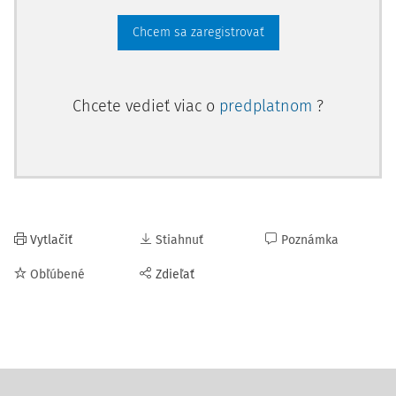
Chcem sa zaregistrovať
Chcete vedieť viac o
predplatnom
?
Vytlačiť
Stiahnuť
Poznámka
Obľúbené
Zdieľať