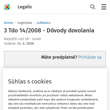
Legalis
Menu
Domov
Legislatíva
Judikatúra
3 Tdo 14/2008 - Dôvody dovolania
Najvyšší súd SR - senát
Vydané
:
24. 6. 2008
Máte predplatné?
Prihláste sa
Súhlas s cookies
Ups, zatiaľ ste si prečítali len
začiatok...
Vážený návštevník, snažíme sa zo všetkých síl prinášať vysokú úroveň
používateľského komfortu pri používaní našich webstránok. Medzi
základné predpoklady patrí napr. aby správne fungovalo vyhľadávanie,
aby sme vás neobťažovali nevhodnou reklamou alebo aby sme mali
Celý odborný obsah z tejto oblasti je
dostatok podnetov, ako web vylepšovať. Preto od Vás potrebujeme