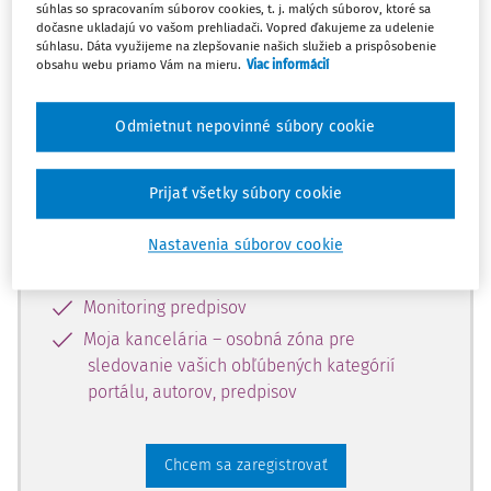
súhlas so spracovaním súborov cookies, t. j. malých súborov, ktoré sa
dostupný predplatiteľom portálu.
dočasne ukladajú vo vašom prehliadači. Vopred ďakujeme za udelenie
súhlasu. Dáta využijeme na zlepšovanie našich služieb a prispôsobenie
obsahu webu priamo Vám na mieru.
Viac informácií
Odomknite si prístup k odbornému
obsahu a získajte prístup na 10 dní
Odmietnut nepovinné súbory cookie
zdarma, stačí sa len zaregistrovať.
Prijať všetky súbory cookie
Vďaka registrácii získate prístup aj k
vybranému obsahu:
Nastavenia súborov cookie
Odborné články z časopisov
Monitoring predpisov
Moja kancelária – osobná zóna pre
sledovanie vašich obľúbených kategórií
portálu, autorov, predpisov
Chcem sa zaregistrovať