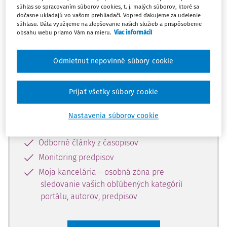
súhlas so spracovaním súborov cookies, t. j. malých súborov, ktoré sa
Celý odborný obsah z tejto oblasti je
dočasne ukladajú vo vašom prehliadači. Vopred ďakujeme za udelenie
súhlasu. Dáta využijeme na zlepšovanie našich služieb a prispôsobenie
dostupný predplatiteľom portálu.
obsahu webu priamo Vám na mieru.
Viac informácií
Odomknite si prístup k odbornému
Odmietnut nepovinné súbory cookie
obsahu a získajte prístup na 10 dní
zdarma, stačí sa len zaregistrovať.
Prijať všetky súbory cookie
Vďaka registrácii získate prístup aj k
Nastavenia súborov cookie
vybranému obsahu:
Odborné články z časopisov
Monitoring predpisov
Moja kancelária – osobná zóna pre
sledovanie vašich obľúbených kategórií
portálu, autorov, predpisov