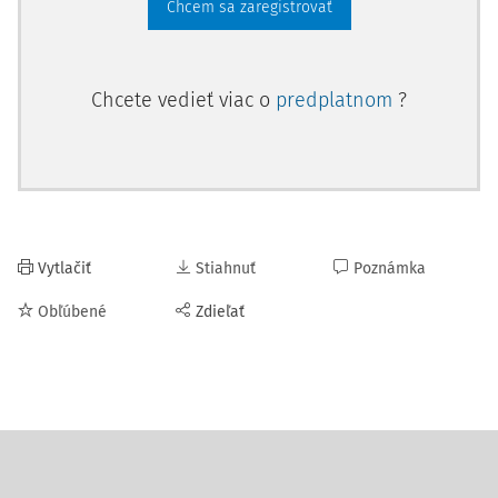
Chcem sa zaregistrovať
Chcete vedieť viac o
predplatnom
?
Vytlačiť
Stiahnuť
Poznámka
Obľúbené
Zdieľať