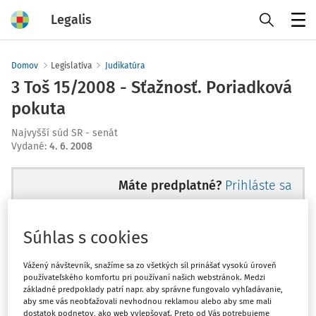
Legalis
Menu
Domov
Legislatíva
Judikatúra
3 Toš 15/2008 - Sťažnosť. Poriadková
pokuta
Najvyšší súd SR - senát
Vydané
:
4. 6. 2008
Máte predplatné?
Prihláste sa
Súhlas s cookies
Ups, zatiaľ ste si prečítali len
Vážený návštevník, snažíme sa zo všetkých síl prinášať vysokú úroveň
používateľského komfortu pri používaní našich webstránok. Medzi
začiatok...
základné predpoklady patrí napr. aby správne fungovalo vyhľadávanie,
aby sme vás neobťažovali nevhodnou reklamou alebo aby sme mali
dostatok podnetov, ako web vylepšovať. Preto od Vás potrebujeme