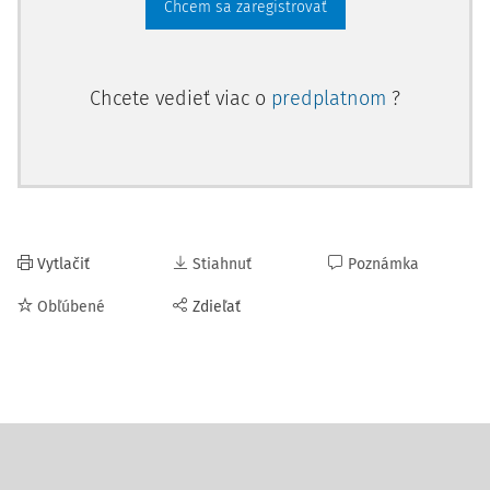
Chcem sa zaregistrovať
Chcete vedieť viac o
predplatnom
?
Vytlačiť
Stiahnuť
Poznámka
Obľúbené
Zdieľať