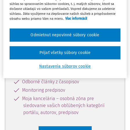
súhlas so spracovaním súborov cookies, t. j. malých súborov, ktoré sa
Celý odborný obsah z tejto oblasti je
dočasne ukladajú vo vašom prehliadači. Vopred ďakujeme za udelenie
súhlasu. Dáta využijeme na zlepšovanie našich služieb a prispôsobenie
dostupný predplatiteľom portálu.
obsahu webu priamo Vám na mieru.
Viac informácií
Odomknite si prístup k odbornému
Odmietnut nepovinné súbory cookie
obsahu a získajte prístup na 10 dní
zdarma, stačí sa len zaregistrovať.
Prijať všetky súbory cookie
Vďaka registrácii získate prístup aj k
Nastavenia súborov cookie
vybranému obsahu:
Odborné články z časopisov
Monitoring predpisov
Moja kancelária – osobná zóna pre
sledovanie vašich obľúbených kategórií
portálu, autorov, predpisov