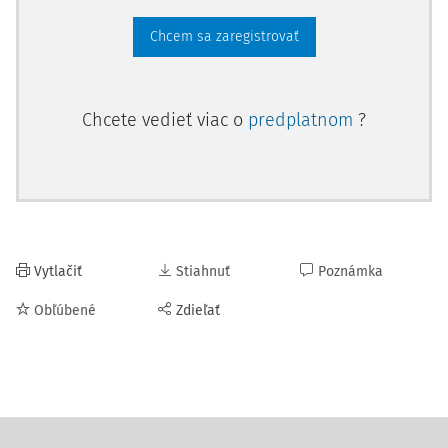
Chcem sa zaregistrovať
Chcete vedieť viac o
predplatnom
?
Vytlačiť
Stiahnuť
Poznámka
Obľúbené
Zdieľať