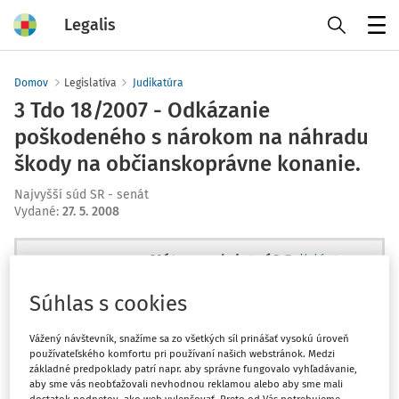
Legalis
Menu
Domov
Legislatíva
Judikatúra
3 Tdo 18/2007 - Odkázanie
poškodeného s nárokom na náhradu
škody na občianskoprávne konanie.
Najvyšší súd SR - senát
Vydané
:
27. 5. 2008
Máte predplatné?
Prihláste sa
Súhlas s cookies
Vážený návštevník, snažíme sa zo všetkých síl prinášať vysokú úroveň
používateľského komfortu pri používaní našich webstránok. Medzi
Ups, zatiaľ ste si prečítali len
základné predpoklady patrí napr. aby správne fungovalo vyhľadávanie,
začiatok...
aby sme vás neobťažovali nevhodnou reklamou alebo aby sme mali