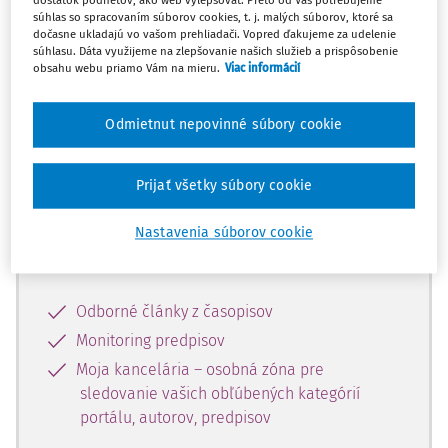
dostatok podnetov, ako web vylepšovať. Preto od Vás potrebujeme
súhlas so spracovaním súborov cookies, t. j. malých súborov, ktoré sa
dočasne ukladajú vo vašom prehliadači. Vopred ďakujeme za udelenie
Celý odborný obsah z tejto oblasti je
súhlasu. Dáta využijeme na zlepšovanie našich služieb a prispôsobenie
obsahu webu priamo Vám na mieru.
Viac informácií
dostupný predplatiteľom portálu.
Odmietnut nepovinné súbory cookie
Odomknite si prístup k odbornému
obsahu a získajte prístup na 10 dní
zdarma, stačí sa len zaregistrovať.
Prijať všetky súbory cookie
Nastavenia súborov cookie
Vďaka registrácii získate prístup aj k
vybranému obsahu:
Odborné články z časopisov
Monitoring predpisov
Moja kancelária – osobná zóna pre
sledovanie vašich obľúbených kategórií
portálu, autorov, predpisov