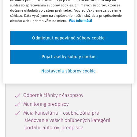
dostatok podnetov, ako web vylepšovať. Preto od Vás potrebujeme
súhlas so spracovaním súborov cookies, t. j. malých súborov, ktoré sa
dočasne ukladajú vo vašom prehliadači. Vopred ďakujeme za udelenie
Celý odborný obsah z tejto oblasti je
súhlasu. Dáta využijeme na zlepšovanie našich služieb a prispôsobenie
obsahu webu priamo Vám na mieru.
Viac informácií
dostupný predplatiteľom portálu.
Odmietnut nepovinné súbory cookie
Odomknite si prístup k odbornému
obsahu a získajte prístup na 10 dní
zdarma, stačí sa len zaregistrovať.
Prijať všetky súbory cookie
Nastavenia súborov cookie
Vďaka registrácii získate prístup aj k
vybranému obsahu:
Odborné články z časopisov
Monitoring predpisov
Moja kancelária – osobná zóna pre
sledovanie vašich obľúbených kategórií
portálu, autorov, predpisov