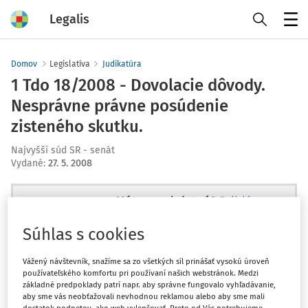
Legalis
Menu
Domov
Legislatíva
Judikatúra
1 Tdo 18/2008 - Dovolacie dôvody.
Nesprávne právne posúdenie
zisteného skutku.
Najvyšší súd SR - senát
Vydané
:
27. 5. 2008
Máte predplatné?
Prihláste sa
Súhlas s cookies
Vážený návštevník, snažíme sa zo všetkých síl prinášať vysokú úroveň
používateľského komfortu pri používaní našich webstránok. Medzi
Ups, zatiaľ ste si prečítali len
základné predpoklady patrí napr. aby správne fungovalo vyhľadávanie,
začiatok...
aby sme vás neobťažovali nevhodnou reklamou alebo aby sme mali