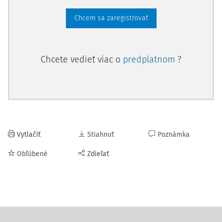
Chcem sa zaregistrovať
Chcete vedieť viac o
predplatnom
?
Vytlačiť
Stiahnuť
Poznámka
Obľúbené
Zdieľať