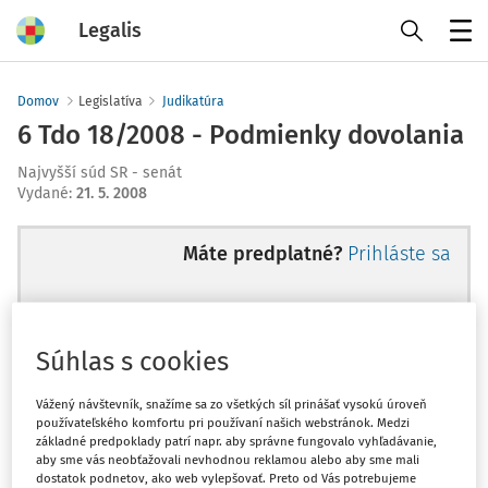
Legalis
Menu
Domov
Legislatíva
Judikatúra
6 Tdo 18/2008 - Podmienky dovolania
Najvyšší súd SR - senát
Vydané
:
21. 5. 2008
Máte predplatné?
Prihláste sa
Súhlas s cookies
Ups, zatiaľ ste si prečítali len
začiatok...
Vážený návštevník, snažíme sa zo všetkých síl prinášať vysokú úroveň
používateľského komfortu pri používaní našich webstránok. Medzi
základné predpoklady patrí napr. aby správne fungovalo vyhľadávanie,
aby sme vás neobťažovali nevhodnou reklamou alebo aby sme mali
Celý odborný obsah z tejto oblasti je
dostatok podnetov, ako web vylepšovať. Preto od Vás potrebujeme