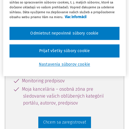
súhlas so spracovaním súborov cookies, t. j. malých súborov, ktoré sa
dostupný predplatiteľom portálu.
dočasne ukladajú vo vašom prehliadači. Vopred ďakujeme za udelenie
súhlasu. Dáta využijeme na zlepšovanie našich služieb a prispôsobenie
obsahu webu priamo Vám na mieru.
Viac informácií
Odomknite si prístup k odbornému
obsahu a získajte prístup na 10 dní
Odmietnut nepovinné súbory cookie
zdarma, stačí sa len zaregistrovať.
Prijať všetky súbory cookie
Vďaka registrácii získate prístup aj k
vybranému obsahu:
Nastavenia súborov cookie
Odborné články z časopisov
Monitoring predpisov
Moja kancelária – osobná zóna pre
sledovanie vašich obľúbených kategórií
portálu, autorov, predpisov
Chcem sa zaregistrovať